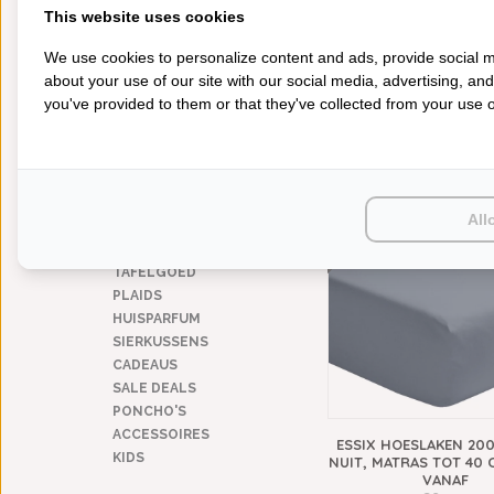
280 (extra breed)
(4)
This website uses cookies
MATERIAAL
We use cookies to personalize content and ads, provide social m
gekamd katoen (percal)
(6)
about your use of our site with our social media, advertising, an
gekamd katoen satijn
(3)
you've provided to them or that they've collected from your use of
katoen
(4)
ESSIX KUSSENSLOOP UN
BLEU NUIT 200TC,
€24,95
CATEGORIEËN
200TC
BADGOED
All
BEDDENGOED
KEUKENGOED
TAFELGOED
PLAIDS
HUISPARFUM
SIERKUSSENS
CADEAUS
SALE DEALS
PONCHO'S
ACCESSOIRES
ESSIX HOESLAKEN 20
KIDS
NUIT, MATRAS TOT 40
VANAF