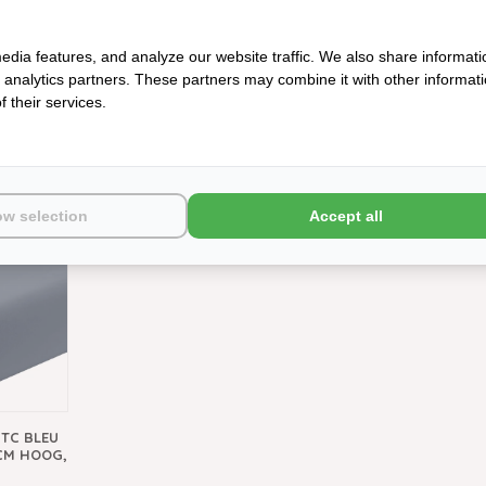
edia features, and analyze our website traffic. We also share informati
d analytics partners. These partners may combine it with other informat
 their services.
I (EFFEN)
ESSIX - GRAND HOTEL ZINC
ESSIX HOESLAK
 VANAF
305TC
NUIT, MATRAS T
VAN
€91,95
€63
ow selection
Accept all
0TC BLEU
 CM HOOG,