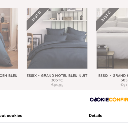
305TC
305TC
TOEN BLEU
ESSIX - GRAND HOTEL BLEU NUIT
ESSIX - GRAND
305TC
305
€91,95
€91
200TC
305TC
out cookies
Details