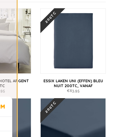
200TC
 HOTEL ARGENT
ESSIX LAKEN UNI (EFFEN) BLEU
TC
NUIT 200TC, VANAF
,95
€63,95
200TC