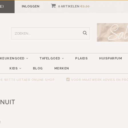
E)
INLOGGEN
0 ARTIKELEN
€0,00
KEUKENGOED
TAFELGOED
PLAIDS
HUISPARFUM
KIDS
BLOG
MERKEN
E WITTE LIETAER ONLINE SHOP
VOOR MAATWERK ADVIES EN P
NUIT
t