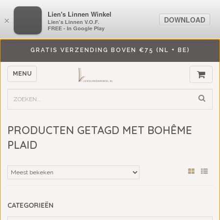
LiensLinnenwinkel.nl
Lien's Linnen Winkel
DOWNLOAD
DOWNLOAD
×
×
Lien's Linnen V.O.F.
Lien's Linnen V.O.F.
FREE - In Google Play
FREE - In Google Play
GRATIS VERZENDING BOVEN €75 (NL + BE)
MENU
PRODUCTEN GETAGD MET BOHÊME
PLAID
CATEGORIEËN