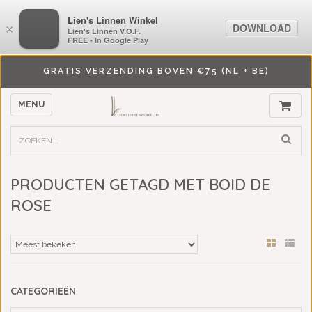
LiensLinnenwinkel.nl
Lien's Linnen Winkel
DOWNLOAD
DOWNLOAD
×
×
Lien's Linnen V.O.F.
Lien's Linnen V.O.F.
FREE - In Google Play
FREE - In Google Play
GRATIS VERZENDING BOVEN €75 (NL + BE)
MENU
PRODUCTEN GETAGD MET BOID DE
ROSE
CATEGORIEËN