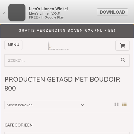
LiensLinnenwinkel.nl
Lien's Linnen Winkel
DOWNLOAD
DOWNLOAD
×
×
Lien's Linnen V.O.F.
Lien's Linnen V.O.F.
FREE - In Google Play
FREE - In Google Play
GRATIS VERZENDING BOVEN €75 (NL + BE)
MENU
PRODUCTEN GETAGD MET BOUDOIR
800
CATEGORIEËN