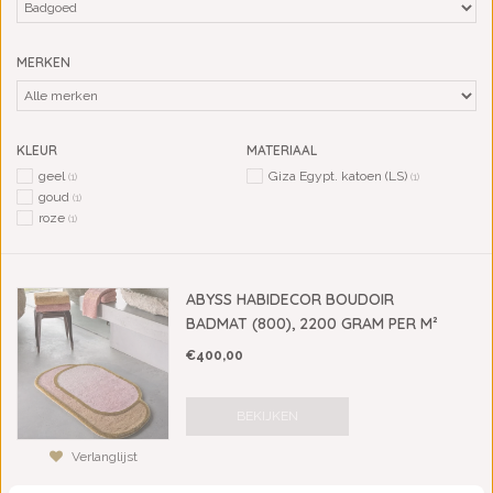
MERKEN
KLEUR
MATERIAAL
geel
Giza Egypt. katoen (LS)
(1)
(1)
goud
(1)
roze
(1)
ABYSS HABIDECOR BOUDOIR
BADMAT (800), 2200 GRAM PER M²
€400,00
BEKIJKEN
Verlanglijst