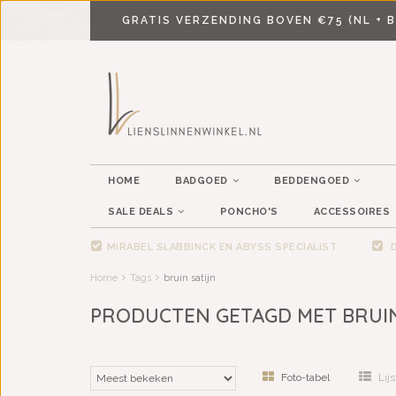
GRATIS VERZENDING BOVEN €75 (NL + B
HOME
BADGOED
BEDDENGOED
SALE DEALS
PONCHO'S
ACCESSOIRES
MIRABEL SLABBINCK EN ABYSS SPECIALIST
D
Home
Tags
bruin satijn
PRODUCTEN GETAGD MET BRUIN
Foto-tabel
Lijs