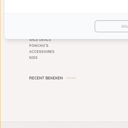
KEUKENGOED
TAFELGOED
PLAIDS
HUISPARFUM
All
SIERKUSSENS
CADEAUS
SALE DEALS
PONCHO'S
ACCESSOIRES
KIDS
RECENT BEKEKEN
Wissen