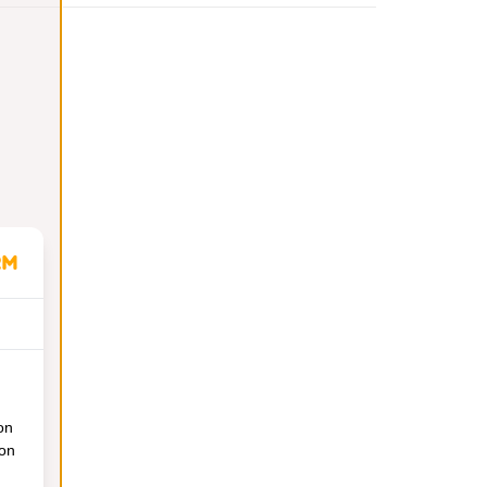
on
ion