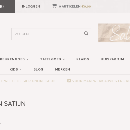
E)
INLOGGEN
0 ARTIKELEN
€0,00
KEUKENGOED
TAFELGOED
PLAIDS
HUISPARFUM
KIDS
BLOG
MERKEN
E WITTE LIETAER ONLINE SHOP
VOOR MAATWERK ADVIES EN P
 SATIJN
t