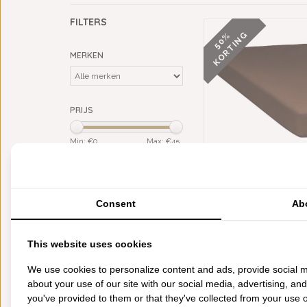
FILTERS
G
5
0
%
K
O
R
T
I
N
MERKEN
PRIJS
Min: €
0
Max: €
45
KLEUR
LIENS LINNEN BRUIN
bruin
(1)
SATIJNEN HOESL
CHOCOLATE 300TC TO
Consent
Ab
MATERIAAL
HOOG
€91,95
€44,95
gekamd katoen satijn
(1)
This website uses cookies
CATEGORIEËN
We use cookies to personalize content and ads, provide social m
about your use of our site with our social media, advertising, an
BADGOED
you've provided to them or that they've collected from your use of
BEDDENGOED