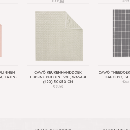
€12,95
€12
FLINNEN
CAWÖ KEUKENHANDDOEK
CAWÖ THEEDOEK
1, TAJINE
CUISINE PRO UNI 520, WASABI
KARO 123, S
(420) 50X50 CM
€12
€8,95