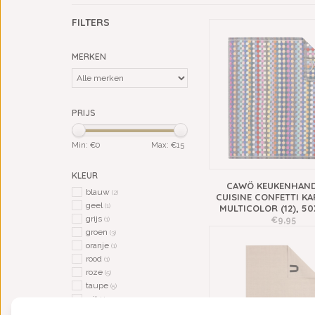
FILTERS
MERKEN
PRIJS
Min: €
0
Max: €
15
KLEUR
CAWÖ KEUKENHAN
blauw
(2)
CUISINE CONFETTI KA
geel
(1)
MULTICOLOR (12), 5
grijs
€9,95
(1)
groen
(3)
oranje
(1)
rood
(1)
roze
(5)
taupe
(5)
wit
(1)
zand / beige
(7)