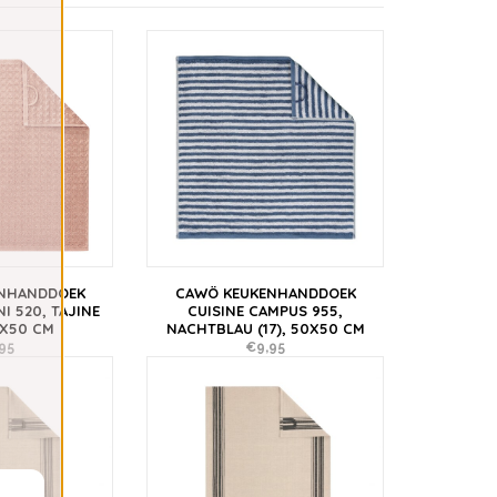
NHANDDOEK
CAWÖ KEUKENHANDDOEK
I 520, TAJINE
CUISINE CAMPUS 955,
0X50 CM
NACHTBLAU (17), 50X50 CM
95
€9,95