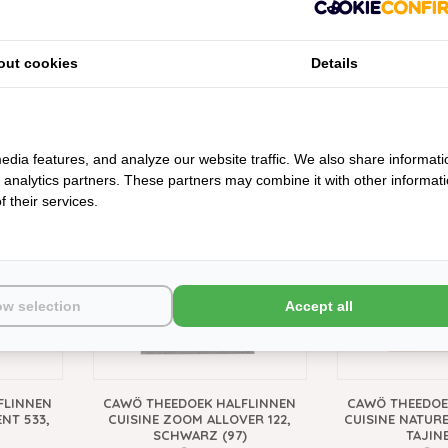
out cookies
Details
FLINNEN
CAWÖ THEEDOEK HALFLINNEN
CAWÖ THEEDOE
1, LEINEN
CUISINE NATURE STREIFEN 532,
CUISINE NATUR
LEINEN (30)
MUSKAT
edia features, and analyze our website traffic. We also share informati
€12,95
€12
d analytics partners. These partners may combine it with other informat
 their services.
ow selection
Accept all
FLINNEN
CAWÖ THEEDOEK HALFLINNEN
CAWÖ THEEDOE
NT 533,
CUISINE ZOOM ALLOVER 122,
CUISINE NATURE
SCHWARZ (97)
TAJINE