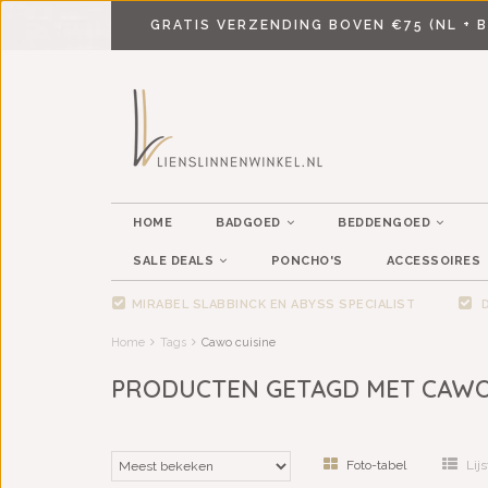
GRATIS VERZENDING BOVEN €75 (NL + B
HOME
BADGOED
BEDDENGOED
SALE DEALS
PONCHO'S
ACCESSOIRES
MIRABEL SLABBINCK EN ABYSS SPECIALIST
D
Home
Tags
Cawo cuisine
PRODUCTEN GETAGD MET CAWO
Foto-tabel
Lijs