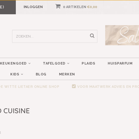
E)
INLOGGEN
0 ARTIKELEN
€0,00
KEUKENGOED
TAFELGOED
PLAIDS
HUISPARFUM
KIDS
BLOG
MERKEN
E WITTE LIETAER ONLINE SHOP
VOOR MAATWERK ADVIES EN P
 CUISINE
t