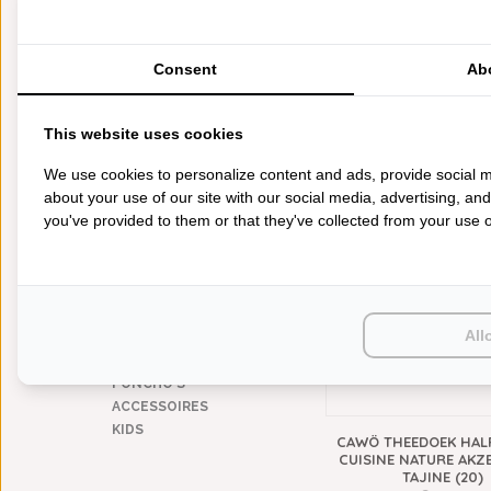
zwart
(2)
MATERIAAL
Consent
Ab
halflinnen
(11)
CAWÖ THEEDOEK HAL
This website uses cookies
CUISINE NATURE UNI 53
CATEGORIEËN
/ BEIGE (30)
We use cookies to personalize content and ads, provide social m
€12,95
BADGOED
about your use of our site with our social media, advertising, an
BEDDENGOED
you've provided to them or that they've collected from your use of
KEUKENGOED
TAFELGOED
PLAIDS
HUISPARFUM
SIERKUSSENS
All
CADEAUS
SALE DEALS
PONCHO'S
ACCESSOIRES
KIDS
CAWÖ THEEDOEK HAL
CUISINE NATURE AKZE
TAJINE (20)