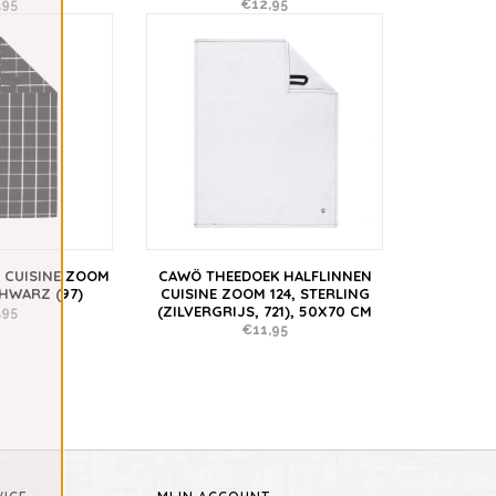
,95
€12,95
 CUISINE ZOOM
CAWÖ THEEDOEK HALFLINNEN
CHWARZ (97)
CUISINE ZOOM 124, STERLING
(ZILVERGRIJS, 721), 50X70 CM
,95
€11,95