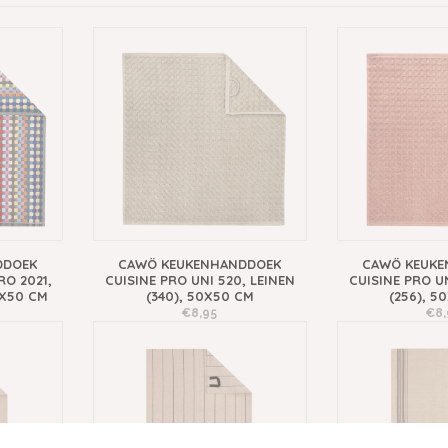
DDOEK
CAWÖ KEUKENHANDDOEK
CAWÖ KEUKE
RO 2021,
CUISINE PRO UNI 520, LEINEN
CUISINE PRO UN
0X50 CM
(340), 50X50 CM
(256), 5
€8,95
€8,