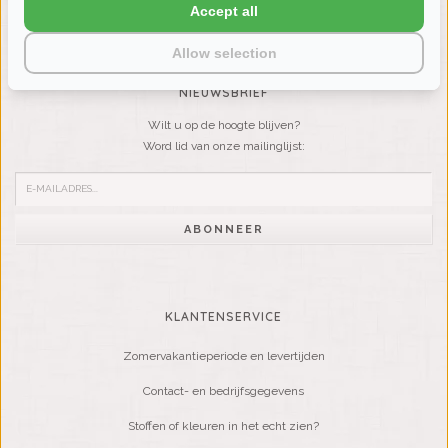
VRAGEN? BEL DAN
Accept all
+31 (0) 575 511817
Allow selection
NIEUWSBRIEF
Wilt u op de hoogte blijven?
Word lid van onze mailinglijst:
ABONNEER
KLANTENSERVICE
Zomervakantieperiode en levertijden
Contact- en bedrijfsgegevens
Stoffen of kleuren in het echt zien?