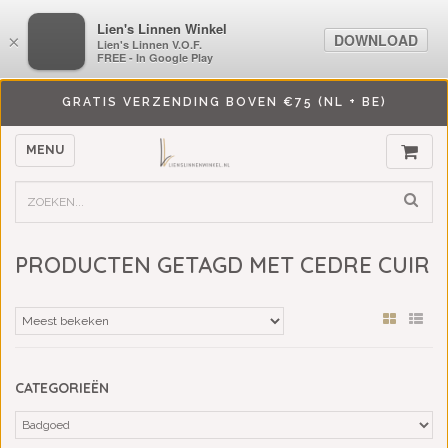
LiensLinnenwinkel.nl
Lien's Linnen Winkel
DOWNLOAD
DOWNLOAD
×
×
Lien's Linnen V.O.F.
Lien's Linnen V.O.F.
FREE - In Google Play
FREE - In Google Play
GRATIS VERZENDING BOVEN €75 (NL + BE)
MENU
PRODUCTEN GETAGD MET CEDRE CUIR
CATEGORIEËN