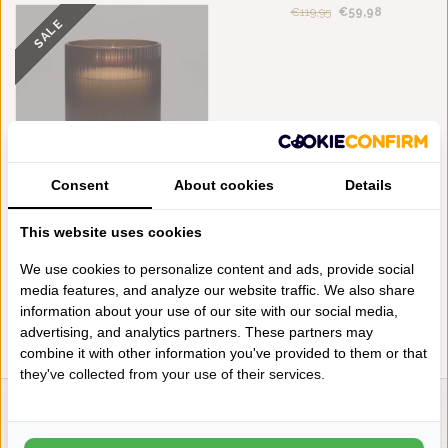
€119,95
€59,98
€119,95
€59,98
SALE
Consent
About cookies
Details
DE WITTE LIETAER HOME
This website uses cookies
FRAGRANCES GEURKAARS
BELLE ÉPOQUE CÈDRE CUIR
We use cookies to personalize content and ads, provide social
LARGE 120U
€199,95
€99,98
media features, and analyze our website traffic. We also share
information about your use of our site with our social media,
advertising, and analytics partners. These partners may
combine it with other information you've provided to them or that
they've collected from your use of their services.
LIENSLINNENWINKEL.NL