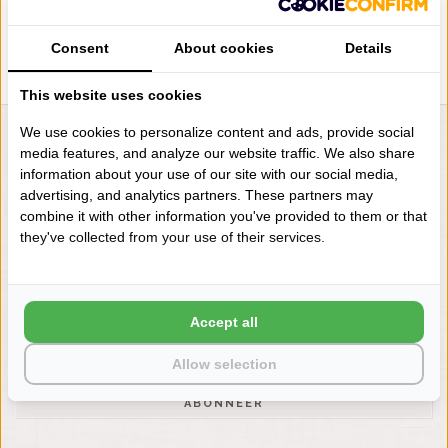
Consent
About cookies
Details
This website uses cookies
We use cookies to personalize content and ads, provide social
LIENSLINNENWINKEL.NL
media features, and analyze our website traffic. We also share
information about your use of our site with our social media,
VRAGEN? BEL DAN
advertising, and analytics partners. These partners may
+31 (0) 575 511817
combine it with other information you've provided to them or that
they've collected from your use of their services.
NIEUWSBRIEF
Wilt u op de hoogte blijven?
Word lid van onze mailinglijst:
Accept all
Allow selection
ABONNEER