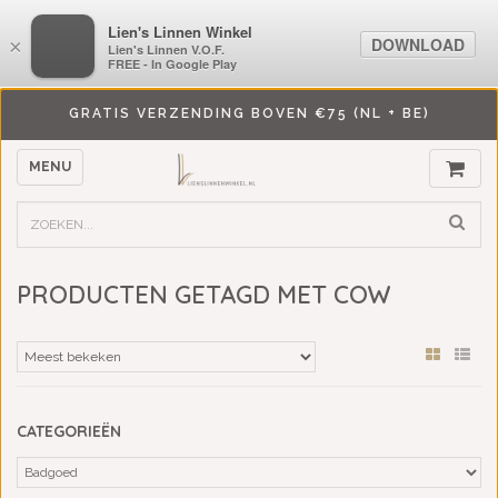
LiensLinnenwinkel.nl
Lien's Linnen Winkel
DOWNLOAD
DOWNLOAD
×
×
Lien's Linnen V.O.F.
Lien's Linnen V.O.F.
FREE - In Google Play
FREE - In Google Play
GRATIS VERZENDING BOVEN €75 (NL + BE)
MENU
PRODUCTEN GETAGD MET COW
CATEGORIEËN