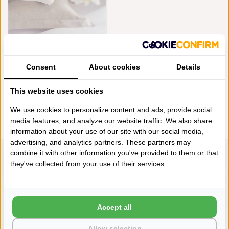
ALEXANDRE TURPAULT 100%
LINNEN BEDDENGOED
Consent
About cookies
Details
CYTHÈRE WHITE
€317,40
This website uses cookies
We use cookies to personalize content and ads, provide social
media features, and analyze our website traffic. We also share
information about your use of our site with our social media,
advertising, and analytics partners. These partners may
combine it with other information you've provided to them or that
LIENSLINNENWINKEL.NL
they've collected from your use of their services.
VRAGEN? BEL DAN
+31 (0) 575 511817
Accept all
NIEUWSBRIEF
Allow selection