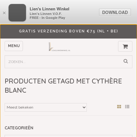
LiensLinnenwinkel.nl
Lien's Linnen Winkel
DOWNLOAD
DOWNLOAD
×
×
Lien's Linnen V.O.F.
Lien's Linnen V.O.F.
FREE - In Google Play
FREE - In Google Play
GRATIS VERZENDING BOVEN €75 (NL + BE)
MENU
PRODUCTEN GETAGD MET CYTHÈRE
BLANC
CATEGORIEËN