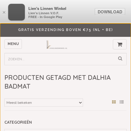
LiensLinnenwinkel.nl
Lien's Linnen Winkel
DOWNLOAD
DOWNLOAD
×
×
Lien's Linnen V.O.F.
Lien's Linnen V.O.F.
FREE - In Google Play
FREE - In Google Play
GRATIS VERZENDING BOVEN €75 (NL + BE)
MENU
PRODUCTEN GETAGD MET DALHIA
BADMAT
CATEGORIEËN