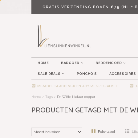
GRATIS VERZENDING BOVEN €75 (NL + B
HOME
BADGOED
BEDDENGOED
SALE DEALS
PONCHO'S
ACCESSOIRES
MIRABEL SLABBINCK EN ABYSS SPECIALIST
D
Home
Tags
De Witte Lietaer copper
PRODUCTEN GETAGD MET DE WI
Foto-tabel
Lijs