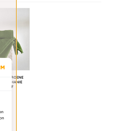
TAER GROENE
 STEPHANIE
 VANAF
€7,90
on
ion