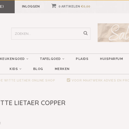
E)
INLOGGEN
0 ARTIKELEN
€0,00
KEUKENGOED
TAFELGOED
PLAIDS
HUISPARFUM
KIDS
BLOG
MERKEN
E WITTE LIETAER ONLINE SHOP
VOOR MAATWERK ADVIES EN P
TTE LIETAER COPPER
t