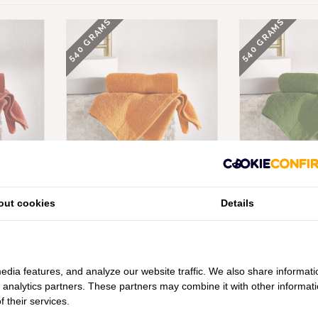
540 GRAMS
540 GRAMS
NDDOEKEN
DE WITTE LIETAER ORANJE
DE WITTE LIE
, VANAF
HANDDOEKEN STEPHANIE
HANDDOEKEN
out cookies
Details
COPPER, VANAF
CACTUS,
€15,80
€7,90
€15,80
edia features, and analyze our website traffic. We also share informati
d analytics partners. These partners may combine it with other informat
 their services.