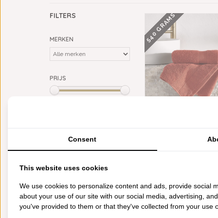
540 GRAMS
FILTERS
MERKEN
PRIJS
Min: €
0
Max: €
10
KLEUR
DE WITTE LIETAER HA
bruin
(1)
STEPHANIE CARAMEL
Consent
Ab
groen
(1)
€15,80
€7,90
oranje
(2)
This website uses cookies
CATEGORIEËN
We use cookies to personalize content and ads, provide social m
BADGOED
about your use of our site with our social media, advertising, an
BEDDENGOED
you've provided to them or that they've collected from your use of
KEUKENGOED