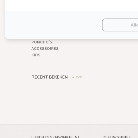
TAFELGOED
PLAIDS
HUISPARFUM
SIERKUSSENS
All
CADEAUS
SALE DEALS
PONCHO'S
ACCESSOIRES
KIDS
RECENT BEKEKEN
Wissen
LIENSLINNENWINKEL.NL
NIEUWSBRIEF