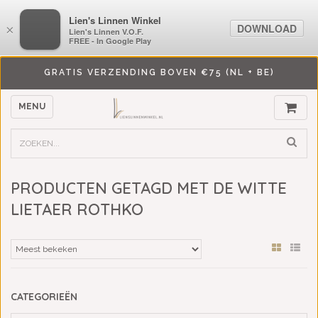
LiensLinnenwinkel.nl
Lien's Linnen Winkel
DOWNLOAD
DOWNLOAD
×
×
Lien's Linnen V.O.F.
Lien's Linnen V.O.F.
FREE - In Google Play
FREE - In Google Play
GRATIS VERZENDING BOVEN €75 (NL + BE)
MENU
PRODUCTEN GETAGD MET DE WITTE
LIETAER ROTHKO
CATEGORIEËN