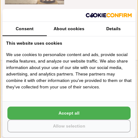
DE WITTE LIETAER
DEKBEDOVERTREKSET
ROTHKO ORANGE RUST
(FLANEL) 240X220
Consent
About cookies
Details
€139,95
€69,95
This website uses cookies
We use cookies to personalize content and ads, provide social
media features, and analyze our website traffic. We also share
information about your use of our site with our social media,
LIENSLINNENWINKEL.NL
advertising, and analytics partners. These partners may
combine it with other information you've provided to them or that
VRAGEN? BEL DAN
they've collected from your use of their services.
+31 (0) 575 511817
NIEUWSBRIEF
Accept all
Wilt u op de hoogte blijven?
Allow selection
Word lid van onze mailinglijst: