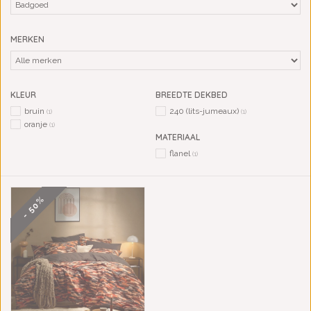
MERKEN
KLEUR
BREEDTE DEKBED
bruin
240 (lits-jumeaux)
(1)
(1)
oranje
(1)
MATERIAAL
flanel
(1)
- 50%