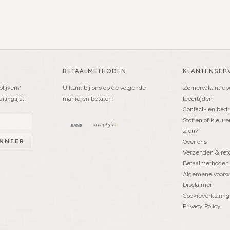
BETAALMETHODEN
KLANTENSERV
blijven?
U kunt bij ons op de volgende
Zomervakantiepe
linglijst:
manieren betalen:
levertijden
Contact- en bedr
Stoffen of kleure
zien?
NNEER
Over ons
Verzenden & ret
Betaalmethoden
Algemene voorw
Disclaimer
Cookieverklaring
Privacy Policy