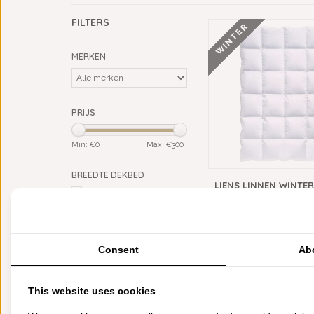
FILTERS
WINTER
MERKEN
PRIJS
Min: €
0
Max: €
300
BREEDTE DEKBED
LIENS LINNEN WINTE
140 (1 persoons)
(1)
90% BALTISCH GANZ
200 (2 persoons)
(1)
VANAF
240 (lits-jumeaux)
€267,50
(1)
260 (extra breed)
(1)
Consent
Ab
MATERIAAL
90% Baltisch ganzendons
(1)
This website uses cookies
TYPE DEKBED