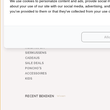
We use cookies to personalize content and ads, provide social m
Winter
(1)
about your use of our site with our social media, advertising, an
you've provided to them or that they've collected from your use of
CATEGORIEËN
BADGOED
BEDDENGOED
KEUKENGOED
All
TAFELGOED
PLAIDS
HUISPARFUM
SIERKUSSENS
CADEAUS
SALE DEALS
PONCHO'S
ACCESSOIRES
KIDS
RECENT BEKEKEN
Wissen