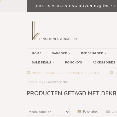
GRATIS VERZENDING BOVEN €75 (NL + B
HOME
BADGOED
BEDDENGOED
SALE DEALS
PONCHO'S
ACCESSOIRES
MIRABEL SLABBINCK EN ABYSS SPECIALIST
D
Home
Tags
dekbed winter
PRODUCTEN GETAGD MET DEKB
Foto-tabel
Lijs