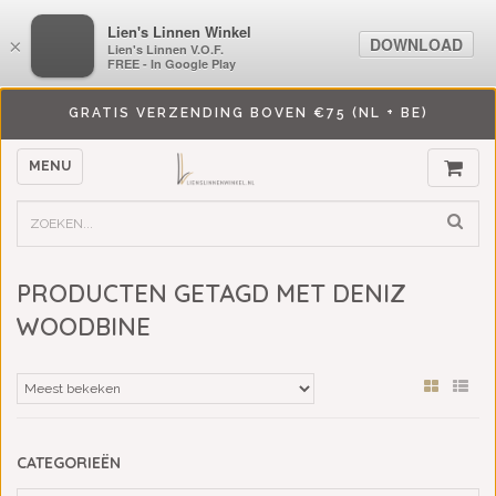
LiensLinnenwinkel.nl
Lien's Linnen Winkel
DOWNLOAD
DOWNLOAD
×
×
Lien's Linnen V.O.F.
Lien's Linnen V.O.F.
FREE - In Google Play
FREE - In Google Play
GRATIS VERZENDING BOVEN €75 (NL + BE)
MENU
PRODUCTEN GETAGD MET DENIZ
WOODBINE
CATEGORIEËN