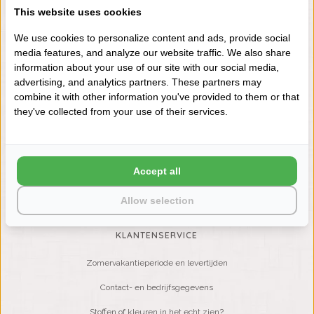
This website uses cookies
VRAGEN? BEL DAN
+31 (0) 575 511817
We use cookies to personalize content and ads, provide social
media features, and analyze our website traffic. We also share
information about your use of our site with our social media,
NIEUWSBRIEF
advertising, and analytics partners. These partners may
combine it with other information you've provided to them or that
Wilt u op de hoogte blijven?
they've collected from your use of their services.
Word lid van onze mailinglijst:
Accept all
ABONNEER
Allow selection
KLANTENSERVICE
Zomervakantieperiode en levertijden
Contact- en bedrijfsgegevens
Stoffen of kleuren in het echt zien?