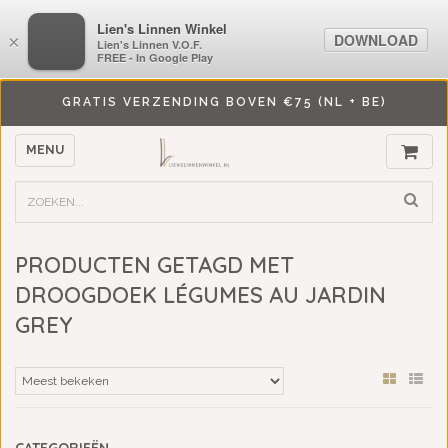
LiensLinnenwinkel.nl
Lien's Linnen Winkel
DOWNLOAD
DOWNLOAD
×
×
Lien's Linnen V.O.F.
Lien's Linnen V.O.F.
FREE - In Google Play
FREE - In Google Play
GRATIS VERZENDING BOVEN €75 (NL + BE)
MENU
PRODUCTEN GETAGD MET
DROOGDOEK LÉGUMES AU JARDIN
GREY