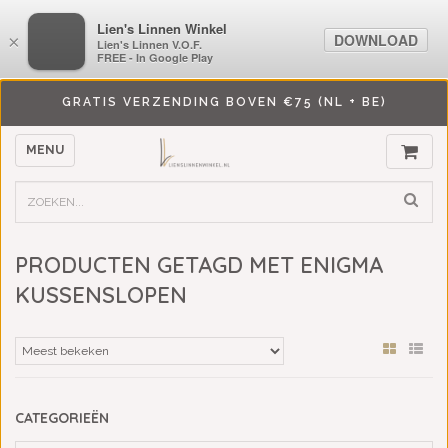
LiensLinnenwinkel.nl
Lien's Linnen Winkel
DOWNLOAD
DOWNLOAD
×
×
Lien's Linnen V.O.F.
Lien's Linnen V.O.F.
FREE - In Google Play
FREE - In Google Play
GRATIS VERZENDING BOVEN €75 (NL + BE)
MENU
PRODUCTEN GETAGD MET ENIGMA
KUSSENSLOPEN
CATEGORIEËN