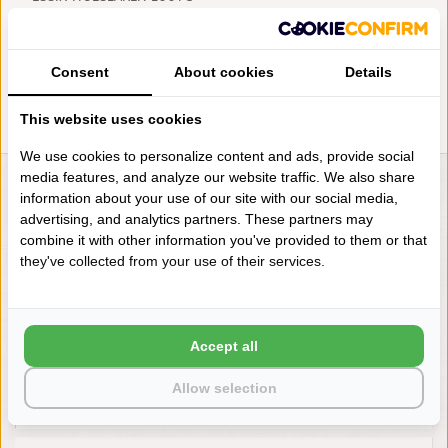
MERINGUE (OFFWHITE),
MATRAS TOT 20 CM HOOG,
VANAF
€32,00
Consent
About cookies
Details
This website uses cookies
We use cookies to personalize content and ads, provide social
media features, and analyze our website traffic. We also share
LIENSLINNENWINKEL.NL
information about your use of our site with our social media,
advertising, and analytics partners. These partners may
VRAGEN? BEL DAN
combine it with other information you've provided to them or that
+31 (0) 575 511817
they've collected from your use of their services.
NIEUWSBRIEF
Accept all
Wilt u op de hoogte blijven?
Word lid van onze mailinglijst:
Allow selection