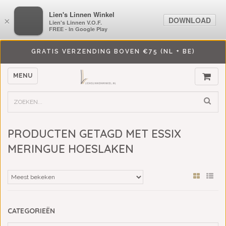
LiensLinnenwinkel.nl
Lien's Linnen Winkel
DOWNLOAD
DOWNLOAD
×
×
Lien's Linnen V.O.F.
Lien's Linnen V.O.F.
FREE - In Google Play
FREE - In Google Play
GRATIS VERZENDING BOVEN €75 (NL + BE)
MENU
PRODUCTEN GETAGD MET ESSIX
MERINGUE HOESLAKEN
CATEGORIEËN