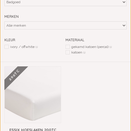
MERKEN
KLEUR
MATERIAAL
ivory / offwhite
gekamd katoen (percal)
(1)
(1)
katoen
(1)
200TC
ESSIX HOESLAKEN 200TC