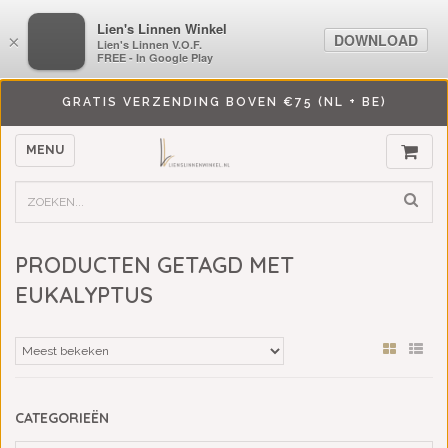
LiensLinnenwinkel.nl
Lien's Linnen Winkel
DOWNLOAD
DOWNLOAD
×
×
Lien's Linnen V.O.F.
Lien's Linnen V.O.F.
FREE - In Google Play
FREE - In Google Play
GRATIS VERZENDING BOVEN €75 (NL + BE)
MENU
PRODUCTEN GETAGD MET
EUKALYPTUS
CATEGORIEËN