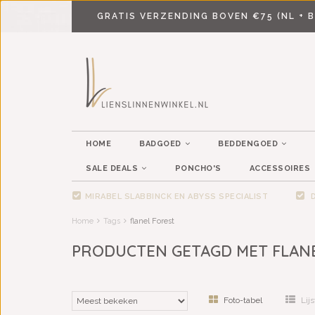
GRATIS VERZENDING BOVEN €75 (NL + B
HOME
BADGOED
BEDDENGOED
SALE DEALS
PONCHO'S
ACCESSOIRES
MIRABEL SLABBINCK EN ABYSS SPECIALIST
D
Home
Tags
flanel Forest
PRODUCTEN GETAGD MET FLAN
Foto-tabel
Lijs