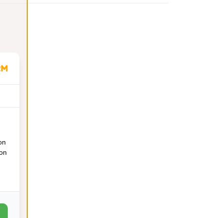
on
ion