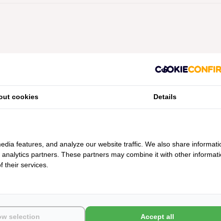
Geen producten gevonden!...
out cookies
Details
edia features, and analyze our website traffic. We also share informati
d analytics partners. These partners may combine it with other informat
 their services.
ow selection
Accept all