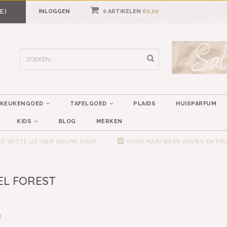
E)
INLOGGEN
0 ARTIKELEN
€0,00
KEUKENGOED
TAFELGOED
PLAIDS
HUISPARFUM
KIDS
BLOG
MERKEN
E WITTE LIETAER ONLINE SHOP
VOOR MAATWERK ADVIES EN P
EL FOREST
t