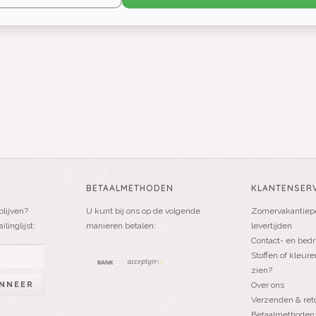
BETAALMETHODEN
KLANTENSERV
blijven?
U kunt bij ons op de volgende
Zomervakantiepe
linglijst:
manieren betalen:
levertijden
Contact- en bedr
Stoffen of kleure
zien?
NNEER
Over ons
Verzenden & ret
Betaalmethoden