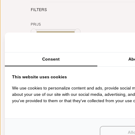
FILTERS
PRIJS
Min: €
0
Max: €
5
CATEGORIEËN
Consent
Ab
BADGOED
BEDDENGOED
This website uses cookies
KEUKENGOED
TAFELGOED
We use cookies to personalize content and ads, provide social m
PLAIDS
about your use of our site with our social media, advertising, an
HUISPARFUM
you've provided to them or that they've collected from your use of
SIERKUSSENS
CADEAUS
SALE DEALS
PONCHO'S
ACCESSOIRES
All