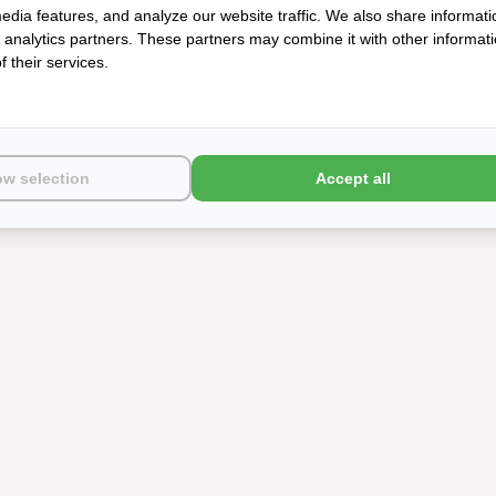
edia features, and analyze our website traffic. We also share informati
d analytics partners. These partners may combine it with other informat
 their services.
ER
DE WITTE LIETAER
LE JACQUAR
CELLENCE
KUSSENSLOPEN OLIVIA LAKE
CROISIÈRE SUR L
ELLOW
GREEN 200TC
DÉSERT 
€34,95
€17,50
€119
ow selection
Accept all