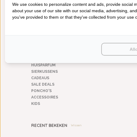
We use cookies to personalize content and ads, provide social m
170 t/m 260 breed
(1)
about your use of our site with our social media, advertising, an
you've provided to them or that they've collected from your use of
CATEGORIEËN
BADGOED
DE WITTE LIETA
KEUKENHANDDOEK EX
BEDDENGOED
60X40 GOLDEN Y
KEUKENGOED
€8,95
All
TAFELGOED
PLAIDS
HUISPARFUM
SIERKUSSENS
CADEAUS
SALE DEALS
PONCHO'S
ACCESSOIRES
KIDS
RECENT BEKEKEN
Wissen