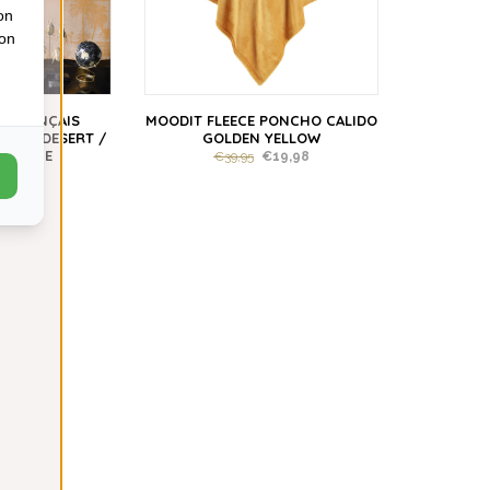
on
ion
D FRANÇAIS
MOODIT FLEECE PONCHO CALIDO
E NIL DESERT /
GOLDEN YELLOW
ORANGE
€39,95
€19,98
,00