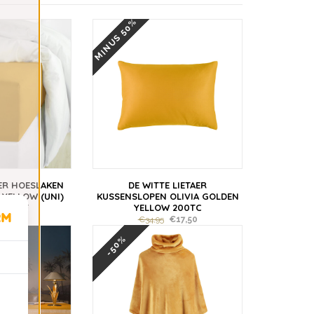
MINUS 50%
AER HOESLAKEN
DE WITTE LIETAER
 YELLOW (UNI)
KUSSENSLOPEN OLIVIA GOLDEN
 VANAF
YELLOW 200TC
€24,98
€34,95
€17,50
-50%