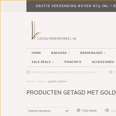
GRATIS VERZENDING BOVEN €75 (NL + B
HOME
BADGOED
BEDDENGOED
SALE DEALS
PONCHO'S
ACCESSOIRES
MIRABEL SLABBINCK EN ABYSS SPECIALIST
D
Home
Tags
golden yellow
PRODUCTEN GETAGD MET GOLD
Foto-tabel
Lijs