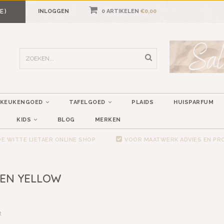
E)
INLOGGEN
0 ARTIKELEN
€0,00
KEUKENGOED
TAFELGOED
PLAIDS
HUISPARFUM
KIDS
BLOG
MERKEN
E WITTE LIETAER ONLINE SHOP
VOOR MAATWERK ADVIES EN P
EN YELLOW
t