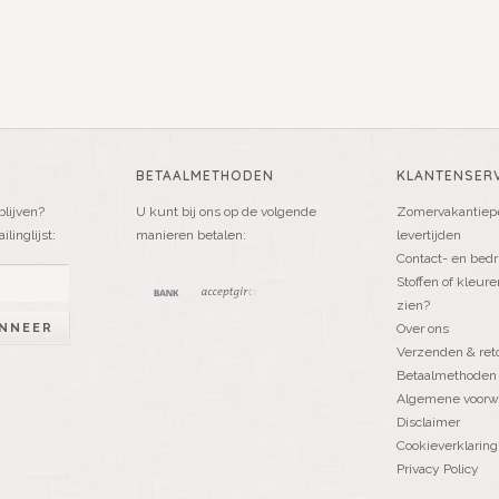
BETAALMETHODEN
KLANTENSERV
blijven?
U kunt bij ons op de volgende
Zomervakantiepe
linglijst:
manieren betalen:
levertijden
Contact- en bedr
Stoffen of kleure
zien?
NNEER
Over ons
Verzenden & ret
Betaalmethoden
Algemene voorw
Disclaimer
Cookieverklaring
Privacy Policy