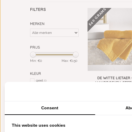
540 GRAMS
FILTERS
MERKEN
PRIJS
Min: €
0
Max: €
150
KLEUR
DE WITTE LIETAER
geel
(6)
HANDDOEKEN STEP
goud
(3)
GOLDEN YELLOW, 
groen
€15,80
€7,90
(1)
oranje
(1)
Consent
Ab
MATERIAAL
katoen
(1)
satijn (100% katoen)
(3)
This website uses cookies
RECHTHOEKIG TAFELLAKEN