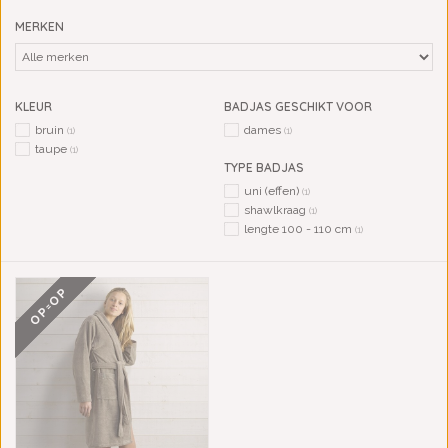
MERKEN
KLEUR
BADJAS GESCHIKT VOOR
bruin
dames
(1)
(1)
taupe
(1)
TYPE BADJAS
uni (effen)
(1)
shawlkraag
(1)
lengte 100 - 110 cm
(1)
OP=OP