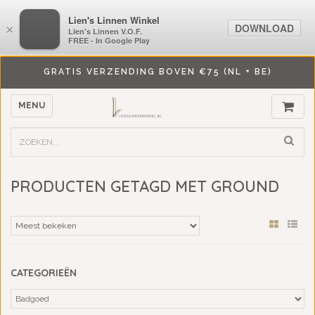
LiensLinnenwinkel.nl
Lien's Linnen Winkel
DOWNLOAD
DOWNLOAD
×
×
Lien's Linnen V.O.F.
Lien's Linnen V.O.F.
FREE - In Google Play
FREE - In Google Play
GRATIS VERZENDING BOVEN €75 (NL + BE)
MENU
PRODUCTEN GETAGD MET GROUND
CATEGORIEËN