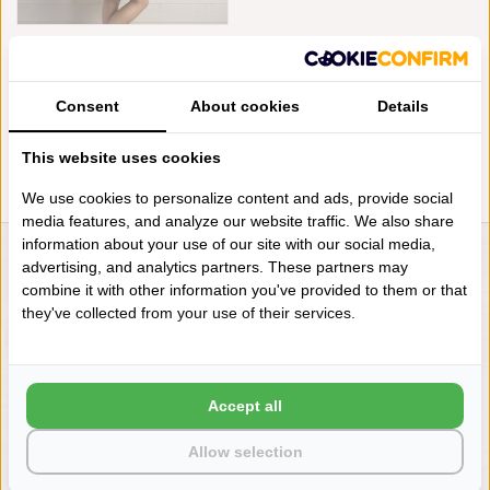
DE WITTE LIETAER TAUPE
BADJAS FELICIA, GROUND
MAAT L
€89,95
€68,95
Consent
About cookies
Details
This website uses cookies
We use cookies to personalize content and ads, provide social
media features, and analyze our website traffic. We also share
information about your use of our site with our social media,
advertising, and analytics partners. These partners may
LIENSLINNENWINKEL.NL
combine it with other information you've provided to them or that
VRAGEN? BEL DAN
they've collected from your use of their services.
+31 (0) 575 511817
NIEUWSBRIEF
Accept all
Wilt u op de hoogte blijven?
Allow selection
Word lid van onze mailinglijst: