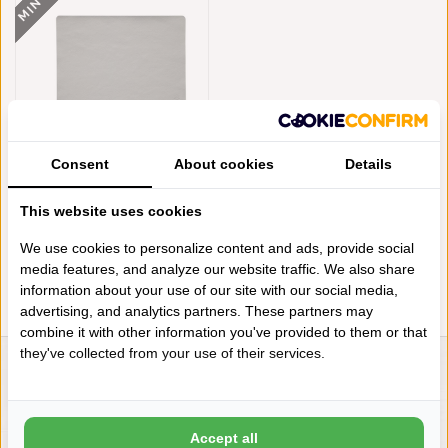
Consent
About cookies
Details
JAZZ BETON (BT) LEDERLOOK
RECHTHOEKIGE PLACEMATS
This website uses cookies
PER 6
€71,70
€64,53
We use cookies to personalize content and ads, provide social
media features, and analyze our website traffic. We also share
information about your use of our site with our social media,
advertising, and analytics partners. These partners may
combine it with other information you've provided to them or that
they've collected from your use of their services.
LIENSLINNENWINKEL.NL
VRAGEN? BEL DAN
+31 (0) 575 511817
Accept all