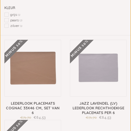
KLEUR
grijs
(1)
paars
(2)
zilver
(1)
MINUS 10%
MINUS 10%
LEDERLOOK PLACEMATS
JAZZ LAVENDEL (LV)
COGNAC 33X46 CM, SET VAN
LEDERLOOK RECHTHOEKIGE
6
PLACEMATS PER 6
€71,70
€64,53
€71,70
€64,53
MINUS 10%