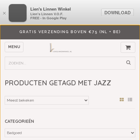
LiensLinnenwinkel.nl
Lien's Linnen Winkel
DOWNLOAD
DOWNLOAD
×
×
Lien's Linnen V.O.F.
Lien's Linnen V.O.F.
FREE - In Google Play
FREE - In Google Play
GRATIS VERZENDING BOVEN €75 (NL + BE)
MENU
PRODUCTEN GETAGD MET JAZZ
CATEGORIEËN