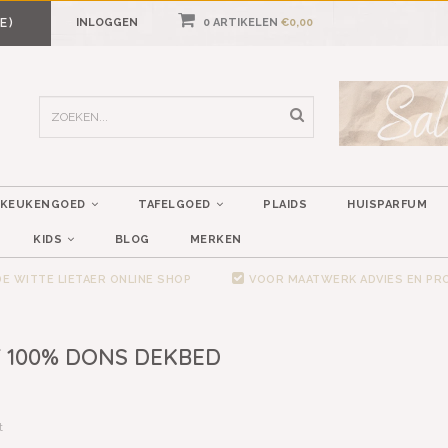
E)
INLOGGEN
0 ARTIKELEN
€0,00
KEUKENGOED
TAFELGOED
PLAIDS
HUISPARFUM
KIDS
BLOG
MERKEN
E WITTE LIETAER ONLINE SHOP
VOOR MAATWERK ADVIES EN P
 100% DONS DEKBED
t