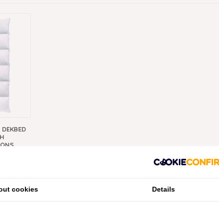
R DEKBED
CH
DONS
out cookies
Details