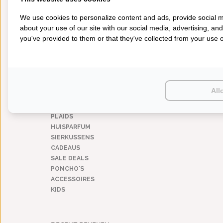
100% Sneeuwganzendons
(1)
We use cookies to personalize content and ads, provide social m
TYPE DEKBED
about your use of our site with our social media, advertising, an
Winter
(1)
you've provided to them or that they've collected from your use of
CATEGORIEËN
BADGOED
BEDDENGOED
All
KEUKENGOED
TAFELGOED
PLAIDS
HUISPARFUM
SIERKUSSENS
CADEAUS
SALE DEALS
PONCHO'S
ACCESSOIRES
KIDS