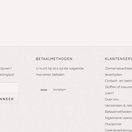
BETAALMETHODEN
KLANTENSERV
blijven?
U kunt bij ons op de volgende
Zomervakantiepe
linglijst:
manieren betalen:
levertijden
Contact- en bedr
Stoffen of kleure
zien?
NNEER
Over ons
Verzenden & ret
Betaalmethoden
Algemene voorw
Disclaimer
Cookieverklaring