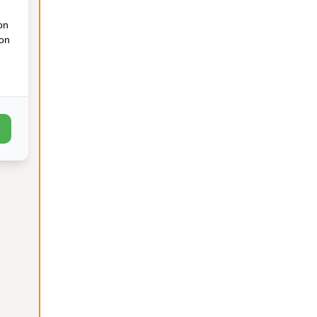
on
ion