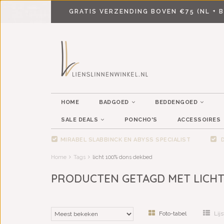
GRATIS VERZENDING BOVEN €75 (NL + B
HOME
BADGOED
BEDDENGOED
SALE DEALS
PONCHO'S
ACCESSOIRES
MIRABEL SLABBINCK EN ABYSS SPECIALIST
D
Home
Tags
licht 100% dons dekbed
PRODUCTEN GETAGD MET LICHT
Foto-tabel
Lijs