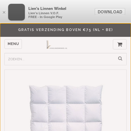
LiensLinnenwinkel.nl
Lien's Linnen Winkel
DOWNLOAD
DOWNLOAD
×
×
Lien's Linnen V.O.F.
Lien's Linnen V.O.F.
FREE - In Google Play
FREE - In Google Play
GRATIS VERZENDING BOVEN €75 (NL + BE)
MENU