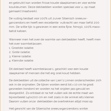
en gebruikt kan worden frisse koude slaapkamers en voor echte
koukleumen. Deze dekbedden worden speciaal voor u, op maat
gemaakt (maatwerk).
De vulling bestaat voor 100% uit zuiver Siberisch sneeuw-
ganzendons en heeft een excellente vulkracht van maar liefst 200
mm. De witte tijk is geweven in een extra fijne, Nm150, 100% maco-
batist katoen.
Wanneer men het over de warmte van dekbedden heeft, heeft men
het over warmteklassen:
1. Grootste isolatie;
2. Grote isolatie;
3. Kleine isolatie;
4. Kleinste isolatie.
Dit dekbed heeft warmteklasse 1, geschikt voor een koude
slaapkamer of mensen die het erg snel koud hebben.
De dekbedden uit de collectie van Lien's Linnen onderscheiden zich
ook in de snijmaten; De tijken worden eerst tot ± 10 cm te groot
gesneden (rondom) en worden na het snijden pas gevuld en
doorgestikt. Zo ontstaat er na het vullen ook de echte maat van
bijvoorbeeld 140x200 cm en niet zoals in de winkel iets kleiner.
Daarom vullen onze dekbedden de overtrekken altijd mooi op.
Het gewicht van de Siberische sneeuwganzendons winter