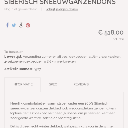
SIBERISCH SNEEUWGANZENDONS
Nog niet gewaardeerd
|
Schrijf je eigen review
€ 518,00
Incl. btw
Te bestellen
Levertijd:
Verzending zomer en all year dekbedden: ± 1½ - 2 werkweken,
4-seizoenen dekbedden: ± 2½ - 3 werkweken
Artikelnummer:
86527
INFORMATIE
SPEC
REVIEWS
Heerlijk comfortabel en warm slapen onder een 100% Siberisch
sneeuw-ganzendonzen dekbed (ook wel donsdeken genoemd) van
topkwaliteit. Dit dekbed valt heerlijk soepel om je heen en kent een
zeer goede warmte isolatie en vochtregulatie!
Dat is dit een echt winter dekbed, wat geschikt is voor in de winter