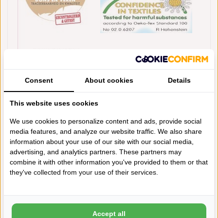
Consent
About cookies
Details
This website uses cookies
Ook dragen onze donzen dekbedden en kussens het Nomite
keurmerk. Het Nomite-keurmerk is voor de consument een garantie
We use cookies to personalize content and ads, provide social
dat het product geschikt is voor mensen met een
media features, and analyze our website traffic. We also share
huisstofmijtallergie. Meer informatie hierover kunt u vinden op
deze
information about your use of our site with our social media,
webpagina
.
advertising, and analytics partners. These partners may
combine it with other information you've provided to them or that
they've collected from your use of their services.
maak een keuze:
*
Accept all