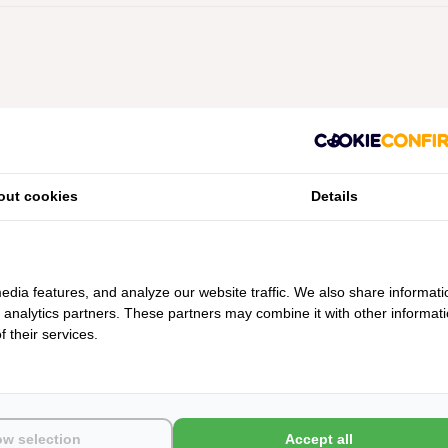
Geen producten gevonden!...
out cookies
Details
edia features, and analyze our website traffic. We also share informati
d analytics partners. These partners may combine it with other informat
 their services.
ow selection
Accept all