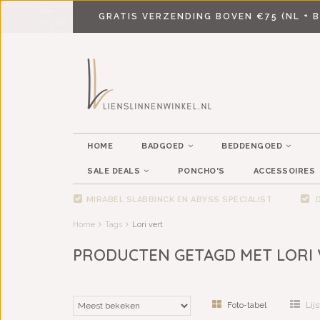
GRATIS VERZENDING BOVEN €75 (NL + B
HOME
BADGOED
BEDDENGOED
SALE DEALS
PONCHO'S
ACCESSOIRES
MIRABEL SLABBINCK EN ABYSS SPECIALIST
D
Home
Tags
Lori vert
PRODUCTEN GETAGD MET LORI
Foto-tabel
Lijs