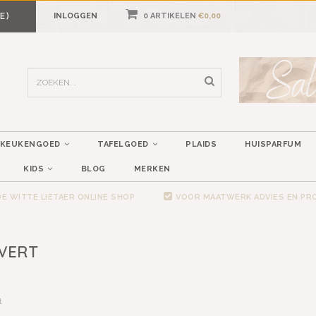
E)
INLOGGEN
0 ARTIKELEN
€0,00
KEUKENGOED
TAFELGOED
PLAIDS
HUISPARFUM
KIDS
BLOG
MERKEN
E WITTE LIETAER ONLINE SHOP
VOOR MAATWERK ADVIES EN P
 VERT
t