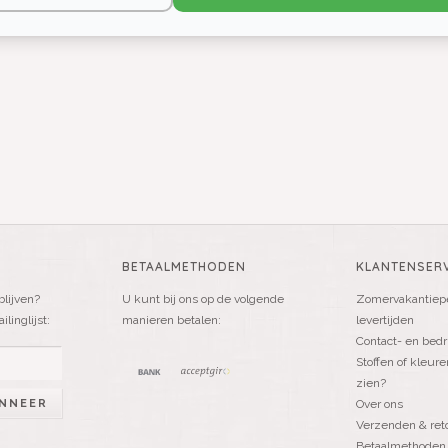
BETAALMETHODEN
KLANTENSERV
blijven?
U kunt bij ons op de volgende
Zomervakantiepe
linglijst:
manieren betalen:
levertijden
Contact- en bedr
Stoffen of kleure
zien?
NNEER
Over ons
Verzenden & ret
Betaalmethoden