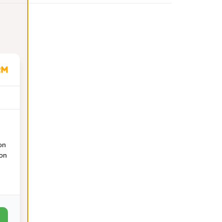
on
ion