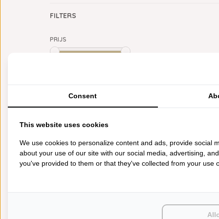
FILTERS
PRIJS
Min: €
0
Max: €
5
CATEGORIEËN
Consent
Ab
BADGOED
BEDDENGOED
This website uses cookies
KEUKENGOED
TAFELGOED
We use cookies to personalize content and ads, provide social m
PLAIDS
about your use of our site with our social media, advertising, an
HUISPARFUM
you've provided to them or that they've collected from your use of
SIERKUSSENS
CADEAUS
SALE DEALS
PONCHO'S
ACCESSOIRES
All