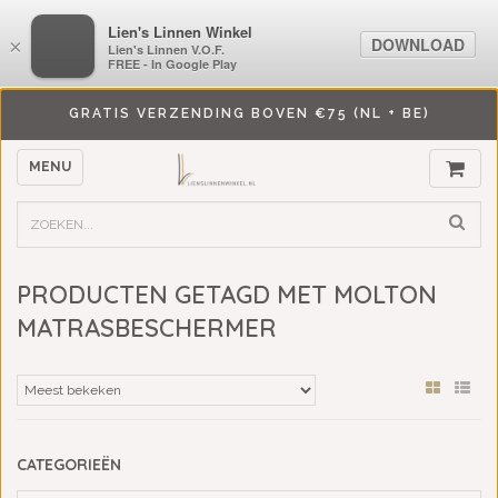
LiensLinnenwinkel.nl
Lien's Linnen Winkel
DOWNLOAD
DOWNLOAD
×
×
Lien's Linnen V.O.F.
Lien's Linnen V.O.F.
FREE - In Google Play
FREE - In Google Play
GRATIS VERZENDING BOVEN €75 (NL + BE)
MENU
PRODUCTEN GETAGD MET MOLTON
MATRASBESCHERMER
CATEGORIEËN