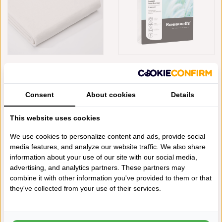
CEVILIT MOLTON TOPMATRAS
BONNANOTTE SET VAN 2
HOESLAKENMODEL
60X90 CM 100% KATOENEN
MATRASBESCHERMER
GEWATTEERDE
(DIKKERE KWALITEIT)
KUSSENBESCHERMERS
Consent
About cookies
Details
AANRADER!
€75,00
€32,95
OP=OP
This website uses cookies
We use cookies to personalize content and ads, provide social
media features, and analyze our website traffic. We also share
information about your use of our site with our social media,
advertising, and analytics partners. These partners may
combine it with other information you've provided to them or that
they've collected from your use of their services.
MOLTON HOESLAKENMODEL
BONNANOTTE SET VAN 2
MATRASBESCHERMER
50X70 CM 100% KATOENEN
80X190/200 CM (DUNNERE
GEWATTEERDE