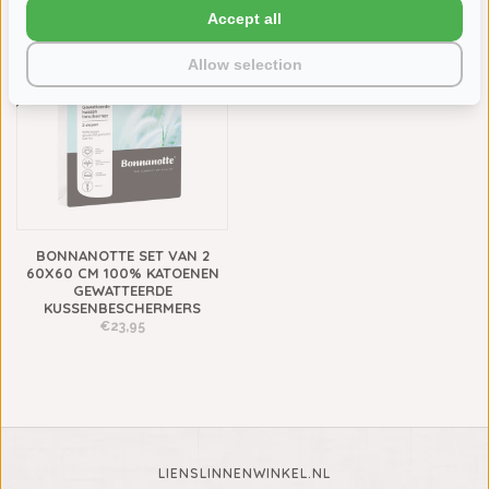
KWALITEIT)
KUSSENBESCHERMERS
Accept all
AANRADER!
€46,50
€29,95
€23,95
Allow selection
BONNANOTTE SET VAN 2
60X60 CM 100% KATOENEN
GEWATTEERDE
KUSSENBESCHERMERS
€23,95
LIENSLINNENWINKEL.NL