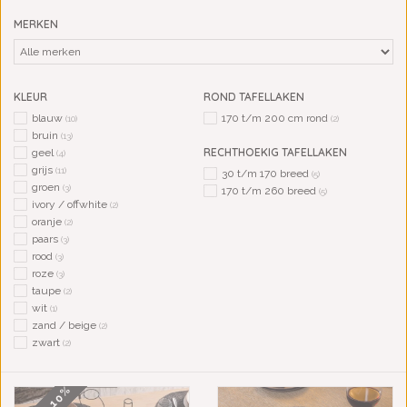
MERKEN
KLEUR
ROND TAFELLAKEN
blauw
170 t/m 200 cm rond
(10)
(2)
bruin
(13)
RECHTHOEKIG TAFELLAKEN
geel
(4)
grijs
(11)
30 t/m 170 breed
(5)
groen
(3)
170 t/m 260 breed
(5)
ivory / offwhite
(2)
oranje
(2)
paars
(3)
rood
(3)
roze
(3)
taupe
(2)
wit
(1)
zand / beige
(2)
zwart
(2)