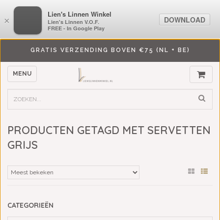
LiensLinnenwinkel.nl
Lien's Linnen Winkel
DOWNLOAD
DOWNLOAD
×
×
Lien's Linnen V.O.F.
Lien's Linnen V.O.F.
FREE - In Google Play
FREE - In Google Play
GRATIS VERZENDING BOVEN €75 (NL + BE)
MENU
PRODUCTEN GETAGD MET SERVETTEN
GRIJS
CATEGORIEËN