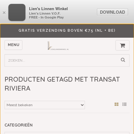
LiensLinnenwinkel.nl
Lien's Linnen Winkel
DOWNLOAD
DOWNLOAD
×
×
Lien's Linnen V.O.F.
Lien's Linnen V.O.F.
FREE - In Google Play
FREE - In Google Play
GRATIS VERZENDING BOVEN €75 (NL + BE)
MENU
PRODUCTEN GETAGD MET TRANSAT
RIVIERA
CATEGORIEËN