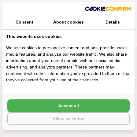
RIVIERA
€54,95
Consent
About cookies
Details
This website uses cookies
We use cookies to personalize content and ads, provide social
media features, and analyze our website traffic. We also share
LIENSLINNENWINKEL.NL
information about your use of our site with our social media,
advertising, and analytics partners. These partners may
VRAGEN? BEL DAN
combine it with other information you've provided to them or that
+31 (0) 575 511817
they've collected from your use of their services.
NIEUWSBRIEF
Accept all
Wilt u op de hoogte blijven?
Word lid van onze mailinglijst:
Allow selection