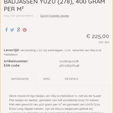
BADJASSEN YUZU (278), 400 GRAM
PER M²
Nog niet gewaardeerd
|
Schrijf je eigen review
€ 225,00
Incl. btw
Levertijd:
verzending ± 22-25 werkdagen, i.v.m. vakantie van Abyss &
Habidecor
Artikelnummer:
02080910278
EAN code:
560218576048
INFORMATIE
SPEC
REVIEWS
Deze mooie Amigo badjas van Abyss Habidecor is, net als de Super
Pile badjas en badlijn, gemaakt van het excellente Giza 70 katoen.
Met een gewicht van 400 gram per m² en gemaakt van 100% Giza
Extra Long Staple-katoen, zijn de Abyss-badjassen getest als