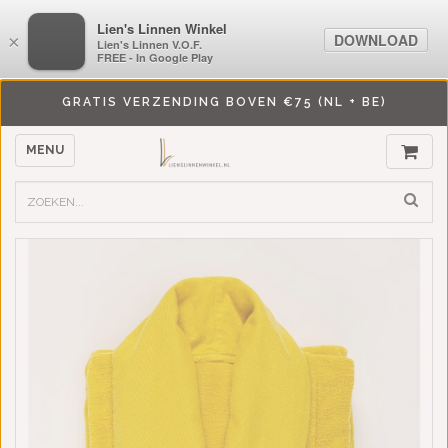
LiensLinnenwinkel.nl
Lien's Linnen Winkel
DOWNLOAD
DOWNLOAD
×
×
Lien's Linnen V.O.F.
Lien's Linnen V.O.F.
FREE - In Google Play
FREE - In Google Play
GRATIS VERZENDING BOVEN €75 (NL + BE)
MENU