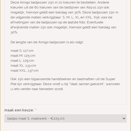
Deze Amigo badjassen zijn in 10 kleuren te bestellen; Andere
kleuren uit de 60 kleuren van de badlijnen van Abyss zijn ook
mogelijk, hiervoor geldt een toeslag van 30%. Deze badjassen zijn in
de volgende maten verkrijgbaar: S, M, L, XL en XXL. Kijk voor de
afmetingen van de badjassen op de laatste foto. Eventuele
afwijkende maten zijn ook mogelijk; hiervoor geldt een toeslag van
30%.
De lengte van de Amigo badjassen is als volgt:
maat S: 117 cm
maat M: 125 cm
maat L: 129 cm
maat XL: 133 cm
maat XXL: 137 cm
Ook zijn een bijpassende handdoeken en badmatten uit de Super
Pile lijn verkrijgbaar. Deze vindt u bij “Vaak samen gekocht”, wanneer
u iets verder naar beneden scrolt.
maak een keuze:
*