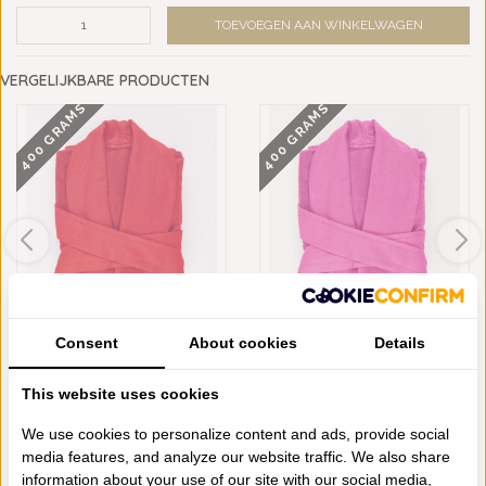
TOEVOEGEN AAN WINKELWAGEN
VERGELIJKBARE PRODUCTEN
400 GRAMS
400 GRAMS
ABYSS HABIDECOR AMIGO
ABYSS HABIDECOR AMIGO
Consent
About cookies
Details
BADJASSEN VIVA ...
BADJASSEN HAPPY...
€225,00
€225,00
This website uses cookies
We use cookies to personalize content and ads, provide social
media features, and analyze our website traffic. We also share
Schrijf je eigen review
information about your use of our site with our social media,