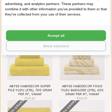
Neem contact op over dit product
advertising, and analytics partners. These partners may
Aan verlanglijst toevoegen
combine it with other information you've provided to them or that
they've collected from your use of their services.
Toevoegen aan vergelijking
Afdrukken
VAAK SAMEN GEKOCHT
Accept all
700 GRAMS
Allow selection
ABYSS HABIDECOR SUPER
ABYSS HABIDECOR FOGO
PILE YUZU (278), 700 GRAM
YUZU BADGOED (278), 650
PER M², VANAF
GRAM PER M², VANAF
€16,50
€19,00
2200 GRAMS
1200 GRAMS