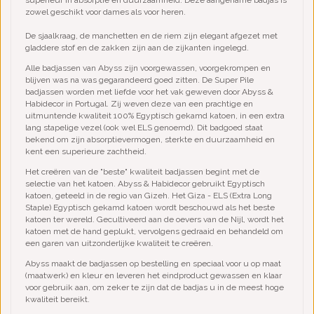
superieur in absorptie en duurzaamheid. Deze aangename badjas is
zowel geschikt voor dames als voor heren.
De sjaalkraag, de manchetten en de riem zijn elegant afgezet met
gladdere stof en de zakken zijn aan de zijkanten ingelegd.
Alle badjassen van Abyss zijn voorgewassen, voorgekrompen en
blijven was na was gegarandeerd goed zitten. De Super Pile
badjassen worden met liefde voor het vak geweven door Abyss &
Habidecor in Portugal. Zij weven deze van een prachtige en
uitmuntende kwaliteit 100% Egyptisch gekamd katoen, in een extra
lang stapelige vezel (ook wel ELS genoemd). Dit badgoed staat
bekend om zijn absorptievermogen, sterkte en duurzaamheid en
kent een superieure zachtheid.
Het creëren van de "beste" kwaliteit badjassen begint met de
selectie van het katoen. Abyss & Habidecor gebruikt Egyptisch
katoen, geteeld in de regio van Gizeh. Het Giza - ELS (Extra Long
Staple) Egyptisch gekamd katoen wordt beschouwd als het beste
katoen ter wereld. Gecultiveerd aan de oevers van de Nijl, wordt het
katoen met de hand geplukt, vervolgens gedraaid en behandeld om
een garen van uitzonderlijke kwaliteit te creëren.
Abyss maakt de badjassen op bestelling en speciaal voor u op maat
(maatwerk) en kleur en leveren het eindproduct gewassen en klaar
voor gebruik aan, om zeker te zijn dat de badjas u in de meest hoge
kwaliteit bereikt.