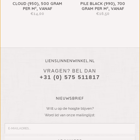
CLOUD (950), 500 GRAM
PILE BLACK (990), 700
PER M², VANAF
GRAM PER M², VANAF
€14,00
€16,50
LIENSLINNENWINKEL.NL
VRAGEN? BEL DAN
+31 (0) 575 511817
NIEUWSBRIEF
Wilt u op de hoogte blijven?
Word lid van onze mailinglijst: