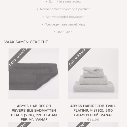
Schrijf je eigen review
Neem contact op over dit product
Aan verlanglijst toevoegen
Toevoegen aan vergelijking
Afdrukken
VAAK SAMEN GEKOCHT
2200 GRAMS
500 GRAMS
ABYSS HABIDECOR
ABYSS HABIDECOR TWILL
REVERSIBLE BADMATTEN
PLATINIUM (992), 500
BLACK (990), 2200 GRAM
GRAM PER M², VANAF
PER M², VANAF
€14,00
€148,00