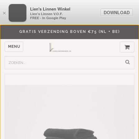
LiensLinnenwinkel.nl
Lien's Linnen Winkel
DOWNLOAD
DOWNLOAD
×
×
Lien's Linnen V.O.F.
Lien's Linnen V.O.F.
FREE - In Google Play
FREE - In Google Play
GRATIS VERZENDING BOVEN €75 (NL + BE)
MENU