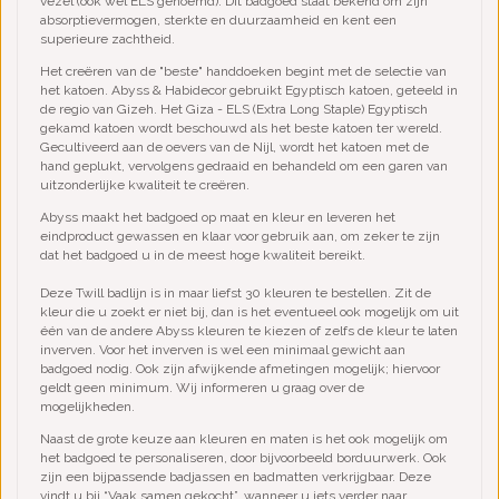
vezel (ook wel ELS genoemd). Dit badgoed staat bekend om zijn
absorptievermogen, sterkte en duurzaamheid en kent een
superieure zachtheid.
Het creëren van de "beste" handdoeken begint met de selectie van
het katoen. Abyss & Habidecor gebruikt Egyptisch katoen, geteeld in
de regio van Gizeh. Het Giza - ELS (Extra Long Staple) Egyptisch
gekamd katoen wordt beschouwd als het beste katoen ter wereld.
Gecultiveerd aan de oevers van de Nijl, wordt het katoen met de
hand geplukt, vervolgens gedraaid en behandeld om een garen van
uitzonderlijke kwaliteit te creëren.
Abyss maakt het badgoed op maat en kleur en leveren het
eindproduct gewassen en klaar voor gebruik aan, om zeker te zijn
dat het badgoed u in de meest hoge kwaliteit bereikt.
Deze Twill badlijn is in maar liefst 30 kleuren te bestellen. Zit de
kleur die u zoekt er niet bij, dan is het eventueel ook mogelijk om uit
één van de andere Abyss kleuren te kiezen of zelfs de kleur te laten
inverven. Voor het inverven is wel een minimaal gewicht aan
badgoed nodig. Ook zijn afwijkende afmetingen mogelijk; hiervoor
geldt geen minimum. Wij informeren u graag over de
mogelijkheden.
Naast de grote keuze aan kleuren en maten is het ook mogelijk om
het badgoed te personaliseren, door bijvoorbeeld borduurwerk. Ook
zijn een bijpassende badjassen en badmatten verkrijgbaar. Deze
vindt u bij “Vaak samen gekocht”, wanneer u iets verder naar