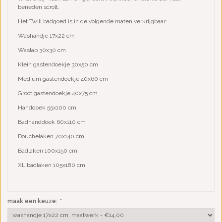
beneden scrolt.
Het Twill badgoed is in de volgende maten verkrijgbaar:
Washandje 17x22 cm
Waslap 30x30 cm
Klein gastendoekje 30x50 cm
Medium gastendoekje 40x60 cm
Groot gastendoekje 40x75 cm
Handdoek 55x100 cm
Badhanddoek 60x110 cm
Douchelaken 70x140 cm
Badlaken 100x150 cm
XL badlaken 105x180 cm
maak een keuze:
*