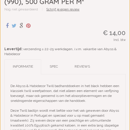
(990), 500 GRAM PER M²
Nog niet gewaardeerd
|
Schrijf je eigen review
€ 14,00
Incl. btw
Levertijd:
verzending ± 22-25 werkdagen, i.v.m. vakantie van Abyss &
Habidecor
INFORMATIE
SPEC
REVIEWS
De Abyss & Habidecor Twill badhanddoeken in het black hebben een
klassiek twill weefpatroon, dat niet alleen een element van verfijning
toevoegt, maar ook geroemd is om het absorptievermogen en de
sneldrogende eigenschappen van de handdoek.
Deze Twill badlijn wordt met liefde voor het vak geweven door Abyss
& Habidecor in Portugal en speciaal voor u op maat gemaakt
(maatwerk). Zij weven deze van een prachtige en uitmuntende
kwaliteit 100% Egyptisch gekamd katoen, in een extra lang stapelige