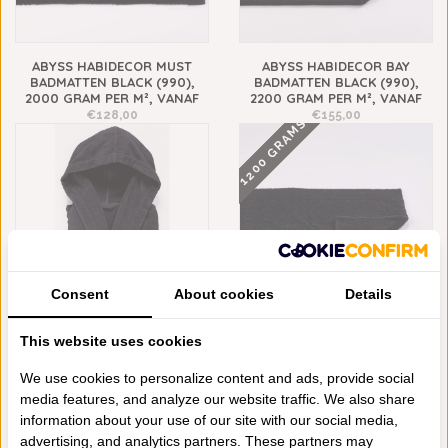
ABYSS HABIDECOR MUST
ABYSS HABIDECOR BAY
BADMATTEN BLACK (990),
BADMATTEN BLACK (990),
2000 GRAM PER M², VANAF
2200 GRAM PER M², VANAF
€128,00
€155,00
1200 GRAMS
Consent
About cookies
Details
ABYSS HABIDECOR ALEX
ABYSS HABIDECOR DOUBLE
This website uses cookies
BADJAS BLACK (990), 500
BADMATTEN BLACK (990),
GRAM PER M², VANAF
1200 GRAM PER M², VANAF
We use cookies to personalize content and ads, provide social
€225,00
€85,00
2200 GRAMS
media features, and analyze our website traffic. We also share
information about your use of our site with our social media,
advertising, and analytics partners. These partners may