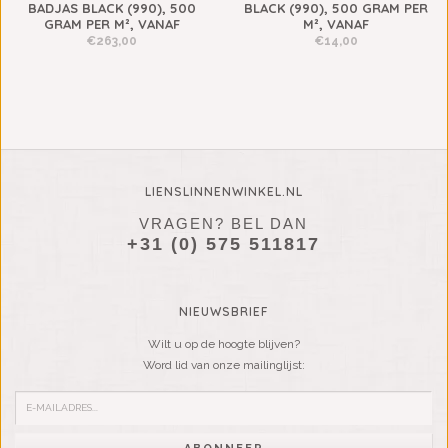
BADJAS BLACK (990), 500
BLACK (990), 500 GRAM PER
GRAM PER M², VANAF
M², VANAF
€263,00
€14,00
LIENSLINNENWINKEL.NL
VRAGEN? BEL DAN
+31 (0) 575 511817
NIEUWSBRIEF
Wilt u op de hoogte blijven?
Word lid van onze mailinglijst: