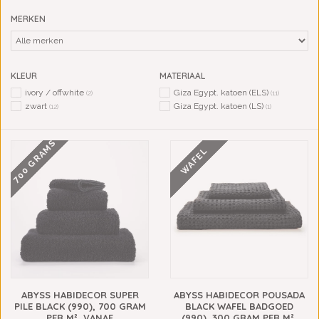
MERKEN
KLEUR
MATERIAAL
ivory / offwhite
Giza Egypt. katoen (ELS)
(2)
(11)
zwart
Giza Egypt. katoen (LS)
(12)
(1)
700 GRAMS
WAFEL
ABYSS HABIDECOR SUPER
ABYSS HABIDECOR POUSADA
PILE BLACK (990), 700 GRAM
BLACK WAFEL BADGOED
PER M², VANAF
(990), 300 GRAM PER M²,