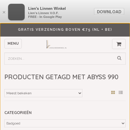
LiensLinnenwinkel.nl
Lien's Linnen Winkel
DOWNLOAD
DOWNLOAD
×
×
Lien's Linnen V.O.F.
Lien's Linnen V.O.F.
FREE - In Google Play
FREE - In Google Play
GRATIS VERZENDING BOVEN €75 (NL + BE)
MENU
PRODUCTEN GETAGD MET ABYSS 990
CATEGORIEËN