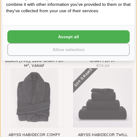
combine it with other information you've provided to them or that
they've collected from your use of their services.
Accept all
Allow selection
ABYSS HABIDECOR
ABYSS HABIDECOR AMIGO
REVERSIBLE BADMATTEN
BLACK SLIPPERS (990), 400
BLACK (990), 2200 GRAM PER
GRAM PER M²
M², VANAF
€70,00
500 GRAMS
€148,00
ABYSS HABIDECOR COMFY
ABYSS HABIDECOR TWILL