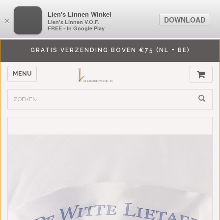
LiensLinnenwinkel.nl
Lien's Linnen Winkel
DOWNLOAD
DOWNLOAD
×
×
Lien's Linnen V.O.F.
Lien's Linnen V.O.F.
FREE - In Google Play
FREE - In Google Play
GRATIS VERZENDING BOVEN €75 (NL + BE)
MENU