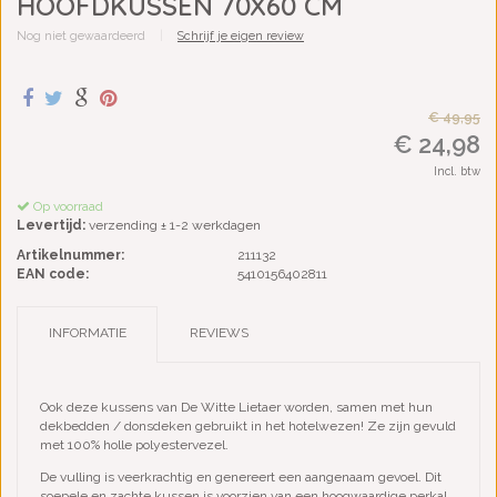
HOOFDKUSSEN 70X60 CM
Nog niet gewaardeerd
|
Schrijf je eigen review
€ 49,95
€ 24,98
Incl. btw
Op voorraad
Levertijd:
verzending ± 1-2 werkdagen
Artikelnummer:
211132
EAN code:
5410156402811
INFORMATIE
REVIEWS
Ook deze kussens van De Witte Lietaer worden, samen met hun
dekbedden / donsdeken gebruikt in het hotelwezen! Ze zijn gevuld
met 100% holle polyestervezel.
De vulling is veerkrachtig en genereert een aangenaam gevoel. Dit
soepele en zachte kussen is voorzien van een hoogwaardige perkal