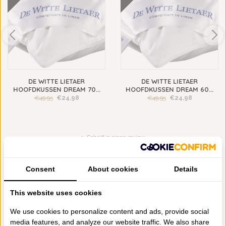
DE WITTE LIETAER
DE WITTE LIETAER
HOOFDKUSSEN DREAM 70...
HOOFDKUSSEN DREAM 60...
€49,95
€24,98
€49,95
€24,98
Schrijf je eigen review
Neem contact op over dit product
Aan verlanglijst toevoegen
Consent
About cookies
Details
Toevoegen aan vergelijking
This website uses cookies
Afdrukken
VAAK SAMEN GEKOCHT
We use cookies to personalize content and ads, provide social
media features, and analyze our website traffic. We also share