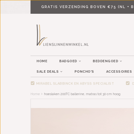
GRATIS VERZENDING BOVEN €75 (NL + B
HOME
BADGOED
BEDDENGOED
SALE DEALS
PONCHO'S
ACCESSOIRES
MIRABEL SLABBINCK EN ABYSS SPECIALIST
D
Home
hoeslaken 200TC ballerine, matras tot 30 cm hoog