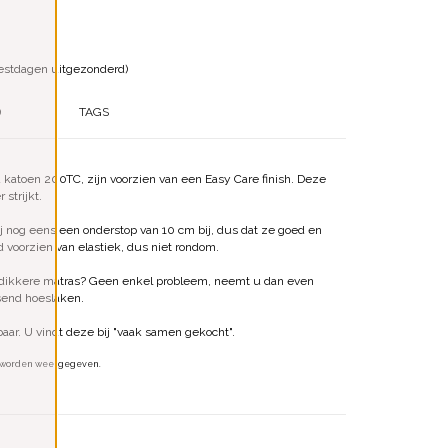
estdagen uitgezonderd)
)
TAGS
katoen 200TC, zijn voorzien van een Easy Care finish. Deze
 strijkt.
 nog eens een onderstop van 10 cm bij, dus dat ze goed en
d voorzien van elastiek, dus niet rondom.
 of dikkere matras? Geen enkel probleem, neemt u dan even
send hoeslaken.
baar. U vindt deze bij "vaak samen gekocht".
rm worden weergegeven.