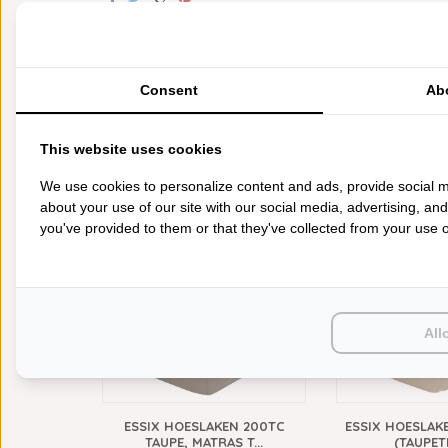
Schrijf je eigen review
Neem contact op over dit product
Aan verlanglijst toevoegen
Consent
Ab
Toevoegen aan vergelijking
Afdrukken
This website uses cookies
VERGELIJKBARE PRODUCTEN
We use cookies to personalize content and ads, provide social m
about your use of our site with our social media, advertising, an
200TC
200TC
you've provided to them or that they've collected from your use of
All
N 200TC
ESSIX HOESLAKEN 200TC
ESSIX HOESLAK
WH...
TAUPE, MATRAS T...
(TAUPETI