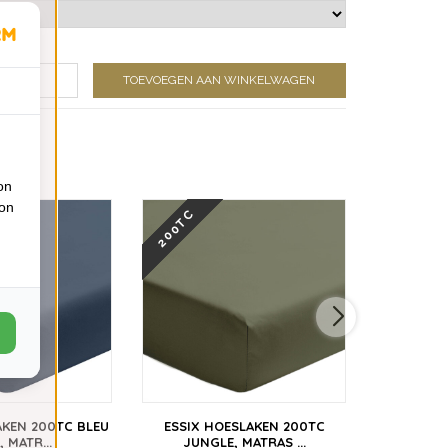
TOEVOEGEN AAN WINKELWAGEN
on
ion
200TC
200TC
AKEN 200TC BLEU
ESSIX HOESLAKEN 200TC
ESSIX 
, MATR...
JUNGLE, MATRAS ...
ARCH