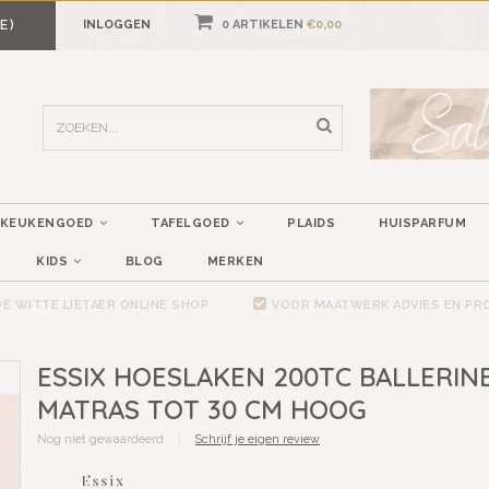
E)
INLOGGEN
0 ARTIKELEN
€0,00
KEUKENGOED
TAFELGOED
PLAIDS
HUISPARFUM
KIDS
BLOG
MERKEN
E WITTE LIETAER ONLINE SHOP
VOOR MAATWERK ADVIES EN P
ESSIX HOESLAKEN 200TC BALLERINE
MATRAS TOT 30 CM HOOG
Nog niet gewaardeerd
|
Schrijf je eigen review