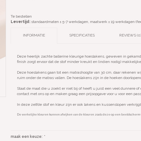
Te bestellen
Levertijd:
standaardmaten ± 5-7 werkdagen, maatwerk ± 19 werkdagen (fe
INFORMATIE
SPECIFICATIES
REVIEWS (0
Deze heerlijk zachte ballerine kleurige hoeslakens, geweven in gekamd 
finish zorgt ervoor dat de stof minder kreukt en (indien nodig) makkelijker
Deze hoeslakens gaan tot een matrashoogte van 30 cm, daar rekenen wij
ruim onder de matras vallen. De hoeslakens zijn in de hoeken doorlopen
Staat de maat die u zoekt er niet bij of heeft u juist een veel dunnere
contact met ons op en maken graag een prijsopgave voor u voor een pas
In deze zelfde stof en kleur zijn er ook lakens en kussenslopen verkrijg
De werkelijke kleuren kunnen afwijken van de kleuren zoals deze op een beeldsche
maak een keuze:
*