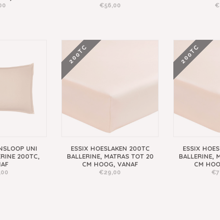
00
€56,00
€
200TC
200TC
NSLOOP UNI
ESSIX HOESLAKEN 200TC
ESSIX HOE
ERINE 200TC,
BALLERINE, MATRAS TOT 20
BALLERINE, 
NAF
CM HOOG, VANAF
CM HOO
,00
€29,00
€7