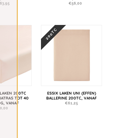
63,95
€56,00
200TC
SLAKEN 200TC
ESSIX LAKEN UNI (EFFEN)
MATRAS TOT 40
BALLERINE 200TC, VANAF
G, VANAF
€61,25
0,00