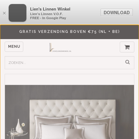
LiensLinnenwinkel.nl
Lien's Linnen Winkel
DOWNLOAD
DOWNLOAD
×
×
Lien's Linnen V.O.F.
Lien's Linnen V.O.F.
FREE - In Google Play
FREE - In Google Play
GRATIS VERZENDING BOVEN €75 (NL + BE)
MENU