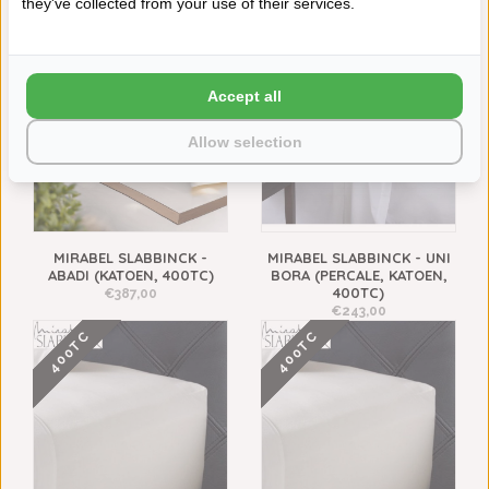
they've collected from your use of their services.
VAAK SAMEN GEKOCHT
400TC
400TC
Accept all
Allow selection
MIRABEL SLABBINCK -
MIRABEL SLABBINCK - UNI
ABADI (KATOEN, 400TC)
BORA (PERCALE, KATOEN,
400TC)
€387,00
€243,00
400TC
400TC