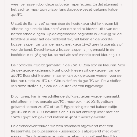
weer verrassen door deze subtiele imperfecties. En dat allemaal in
het zachte, maar toch crispy, langstapelige vezel, gekamd katoen in
400TC
.
U stelt de Banzi zelf samen door de hoofdkleur stof te kiezen bij
afbeelding 4 en de kleur stof voor de band te kiezen uit 1 van de 2
laatste afbeeldingen. Op de afgebeelde beginfoto is kleur 45-10 de
hoofdkleur waar het dekbedovertrek, het laken en de voorste
kussenslopen van zijn gemaakt met kleur 11-58 grey taupe als stof
voor de band. De achterste 2 kussenslopen zijn gemaakt in de
hoofdkleur 11-58 grey taupe met als stof voor de band kleur 45-10.
De hoofdkleur wordt gemaakt in de 400TC Bora stof en kleuren. Voor
de gekleurde kaderrand kunt u ook kiezen uit de kleuren van de
400TC Bora stof kleuren, maar er kan ook gekozen worden voor de
kleuren uit de 200TC uni Citrus stof en de 300TC uni Pella stoffen;
van deze stoffen zijn ook de kleurenkaarten bijgevoegd.
Dit ontwerp kan in verschillende stofkwaliteiten worden gemaakt,
niet alleen in het percale 400TC , maar ook in 100% Egyptisch
gekamd katoen 200TC of 100% Egyptisch gekamd katoen satijn
300TC en 600TC. U bevindt zich nu in het ontwerp waar met het
100% Egyptisch gekamd katoen in 400TC wordt gewerkt.
De dekbedovertrekken worden standaard afgewerkt met een
flessenhals. De bijpassende kussensloop is afgewerkt met volant
rondom. De uitgebreide technische tekening op afbeelding 9 laat