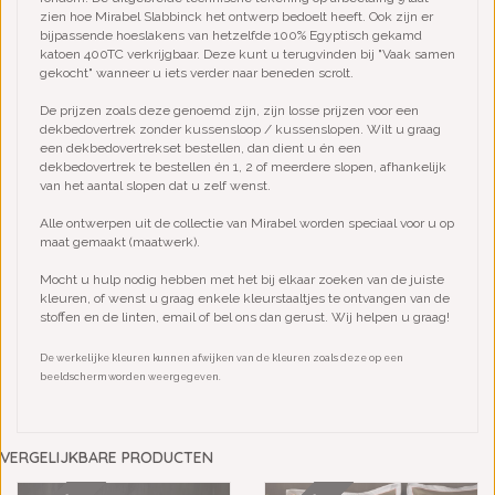
zien hoe Mirabel Slabbinck het ontwerp bedoelt heeft. Ook zijn er
bijpassende hoeslakens van hetzelfde 100% Egyptisch gekamd
katoen 400TC verkrijgbaar. Deze kunt u terugvinden bij "Vaak samen
gekocht" wanneer u iets verder naar beneden scrolt.
De prijzen zoals deze genoemd zijn, zijn losse prijzen voor een
dekbedovertrek zonder kussensloop / kussenslopen. Wilt u graag
een dekbedovertrekset bestellen, dan dient u én een
dekbedovertrek te bestellen én 1, 2 of meerdere slopen, afhankelijk
van het aantal slopen dat u zelf wenst.
Alle ontwerpen uit de collectie van Mirabel worden speciaal voor u op
maat gemaakt (maatwerk).
Mocht u hulp nodig hebben met het bij elkaar zoeken van de juiste
kleuren, of wenst u graag enkele kleurstaaltjes te ontvangen van de
stoffen en de linten, email of bel ons dan gerust. Wij helpen u graag!
De werkelijke kleuren kunnen afwijken van de kleuren zoals deze op een
beeldscherm worden weergegeven.
VERGELIJKBARE PRODUCTEN