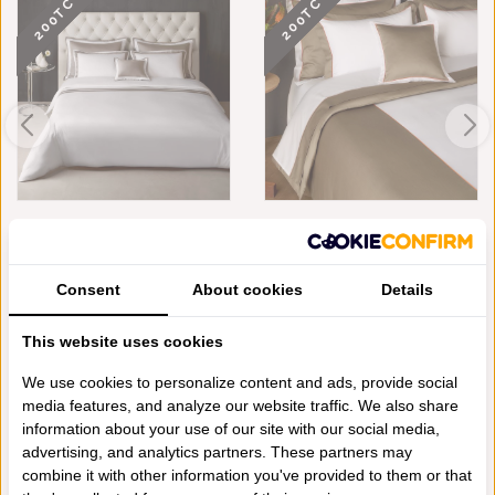
200TC
200TC
MIRABEL SLABBINCK - BANZI
MIRABEL SLABBINCK - CANINA
(KATOEN, 20...
(KATOEN, 2...
€281,00
€356,00
Consent
About cookies
Details
This website uses cookies
Schrijf je eigen review
Neem contact op over dit product
We use cookies to personalize content and ads, provide social
media features, and analyze our website traffic. We also share
Aan verlanglijst toevoegen
information about your use of our site with our social media,
Toevoegen aan vergelijking
advertising, and analytics partners. These partners may
Afdrukken
combine it with other information you've provided to them or that