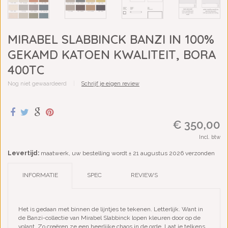
MIRABEL SLABBINCK BANZI IN 100%
GEKAMD KATOEN KWALITEIT, BORA
400TC
Nog niet gewaardeerd
|
Schrijf je eigen review
€ 350,00
Incl. btw
Levertijd:
maatwerk, uw bestelling wordt ± 21 augustus 2026 verzonden
INFORMATIE
SPEC
REVIEWS
Het is gedaan met binnen de lijntjes te tekenen. Letterlijk. Want in
de Banzi-collectie van Mirabel Slabbinck lopen kleuren door op de
volant. Zo creëren ze een heerlijke chaos in de orde. Laat je telkens