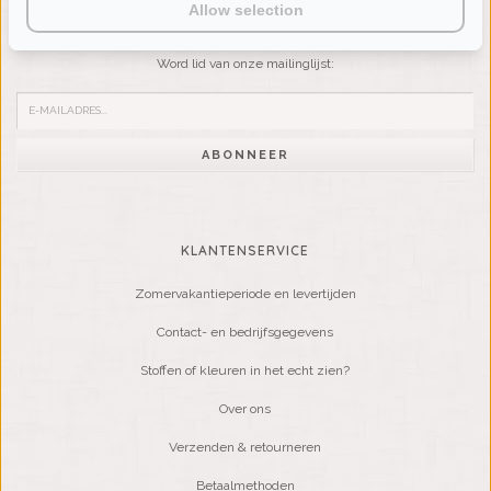
NIEUWSBRIEF
Allow selection
Wilt u op de hoogte blijven?
Word lid van onze mailinglijst:
ABONNEER
KLANTENSERVICE
Zomervakantieperiode en levertijden
Contact- en bedrijfsgegevens
Stoffen of kleuren in het echt zien?
Over ons
Verzenden & retourneren
Betaalmethoden