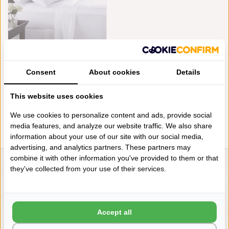
MIRABEL SLABBINCK - UNI
Consent
About cookies
Details
MELLOR XTREME (700TC GIZA
KATOEN SATIJN)
€690,00
This website uses cookies
We use cookies to personalize content and ads, provide social
media features, and analyze our website traffic. We also share
information about your use of our site with our social media,
advertising, and analytics partners. These partners may
combine it with other information you've provided to them or that
they've collected from your use of their services.
LIENSLINNENWINKEL.NL
VRAGEN? BEL DAN
+31 (0) 575 511817
Accept all