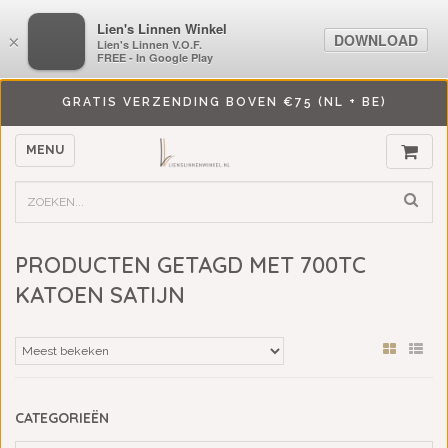
LiensLinnenwinkel.nl
Lien's Linnen Winkel
DOWNLOAD
DOWNLOAD
×
×
Lien's Linnen V.O.F.
Lien's Linnen V.O.F.
FREE - In Google Play
FREE - In Google Play
GRATIS VERZENDING BOVEN €75 (NL + BE)
MENU
PRODUCTEN GETAGD MET 700TC
KATOEN SATIJN
CATEGORIEËN