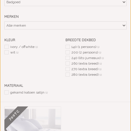
MERKEN
KLEUR
BREEDTE DEKBED
ivory / offwhite
140 (1 persoons)
(1)
(1)
wit
200 (2 persoons)
(1)
(1)
240 (lits-jumeaux)
(1)
260 (extra breed)
(1)
270 (extra breed)
(1)
280 (extra breed)
(1)
MATERIAAL
gekamd katoen satijn
(1)
700TC