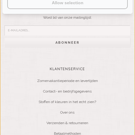
NIEUWSBRIEF
Allow selection
Wilt u op de hoogte blijven?
Word lid van onze mailinglijst:
ABONNEER
KLANTENSERVICE
Zomervakantieperiode en levertijden
Contact- en bedrijfsgegevens
Stoffen of kleuren in het echt zien?
Over ons
Verzenden & retourneren
Betaalmethoden