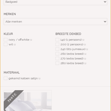
MERKEN
KLEUR
BREEDTE DEKBED
ivory / offwhite
140 (1 persoons)
(1)
(1)
wit
200 (2 persoons)
(1)
(1)
240 (lits-jumeaux)
(1)
260 (extra breed)
(1)
270 (extra breed)
(1)
280 (extra breed)
(1)
MATERIAAL
gekamd katoen satijn
(1)
700TC