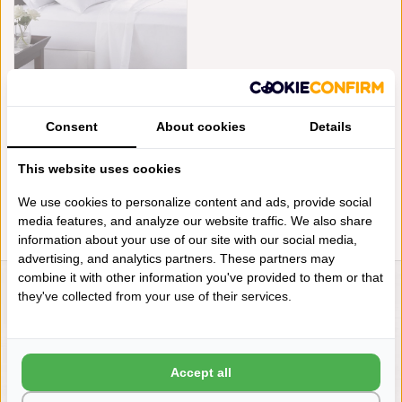
MIRABEL SLABBINCK - UNI
Consent
About cookies
Details
MELLOR XTREME (700TC GIZA
KATOEN SATIJN)
€690,00
This website uses cookies
We use cookies to personalize content and ads, provide social
media features, and analyze our website traffic. We also share
information about your use of our site with our social media,
advertising, and analytics partners. These partners may
combine it with other information you've provided to them or that
they've collected from your use of their services.
LIENSLINNENWINKEL.NL
VRAGEN? BEL DAN
+31 (0) 575 511817
Accept all