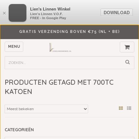
LiensLinnenwinkel.nl
Lien's Linnen Winkel
DOWNLOAD
DOWNLOAD
×
×
Lien's Linnen V.O.F.
Lien's Linnen V.O.F.
FREE - In Google Play
FREE - In Google Play
GRATIS VERZENDING BOVEN €75 (NL + BE)
MENU
PRODUCTEN GETAGD MET 700TC
KATOEN
CATEGORIEËN