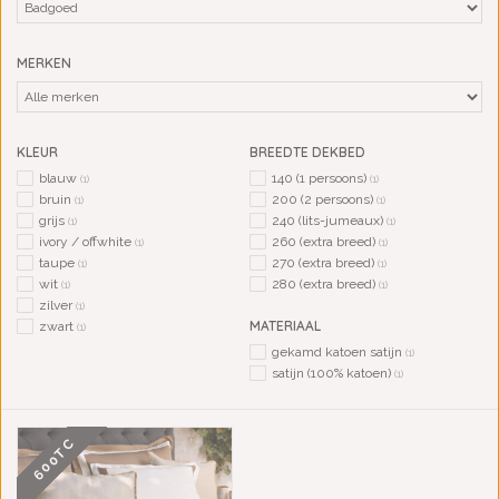
MERKEN
KLEUR
BREEDTE DEKBED
blauw
140 (1 persoons)
(1)
(1)
bruin
200 (2 persoons)
(1)
(1)
grijs
240 (lits-jumeaux)
(1)
(1)
ivory / offwhite
260 (extra breed)
(1)
(1)
taupe
270 (extra breed)
(1)
(1)
wit
280 (extra breed)
(1)
(1)
zilver
(1)
MATERIAAL
zwart
(1)
gekamd katoen satijn
(1)
satijn (100% katoen)
(1)
600TC