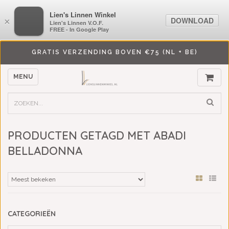
LiensLinnenwinkel.nl
Lien's Linnen Winkel
DOWNLOAD
DOWNLOAD
×
×
Lien's Linnen V.O.F.
Lien's Linnen V.O.F.
FREE - In Google Play
FREE - In Google Play
GRATIS VERZENDING BOVEN €75 (NL + BE)
MENU
PRODUCTEN GETAGD MET ABADI
BELLADONNA
CATEGORIEËN