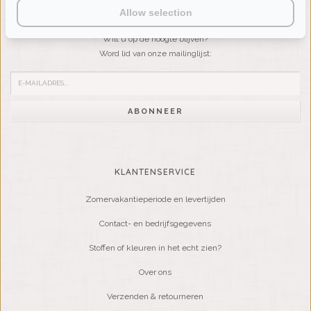
Allow selection
NIEUWSBRIEF
Wilt u op de hoogte blijven?
Word lid van onze mailinglijst:
ABONNEER
KLANTENSERVICE
Zomervakantieperiode en levertijden
Contact- en bedrijfsgegevens
Stoffen of kleuren in het echt zien?
Over ons
Verzenden & retourneren