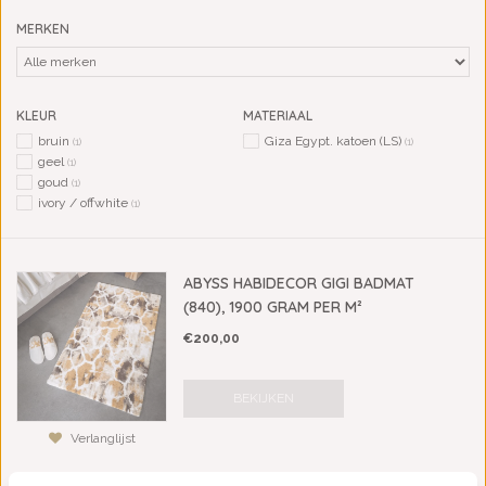
MERKEN
KLEUR
MATERIAAL
bruin
Giza Egypt. katoen (LS)
(1)
(1)
geel
(1)
goud
(1)
ivory / offwhite
(1)
ABYSS HABIDECOR GIGI BADMAT
(840), 1900 GRAM PER M²
€200,00
BEKIJKEN
Verlanglijst