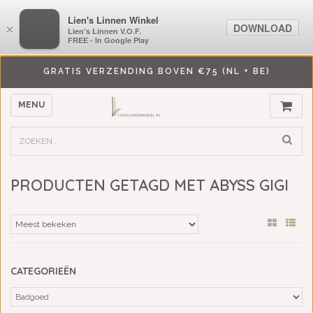
LiensLinnenwinkel.nl
Lien's Linnen Winkel
DOWNLOAD
DOWNLOAD
×
×
Lien's Linnen V.O.F.
Lien's Linnen V.O.F.
FREE - In Google Play
FREE - In Google Play
GRATIS VERZENDING BOVEN €75 (NL + BE)
MENU
PRODUCTEN GETAGD MET ABYSS GIGI
CATEGORIEËN