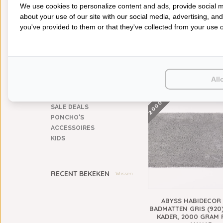
We use cookies to personalize content and ads, provide social m
CATEGORIEËN
about your use of our site with our social media, advertising, an
BADGOED
you've provided to them or that they've collected from your use of
BEDDENGOED
KEUKENGOED
ABYSS HABIDECOR
TAFELGOED
BADMATTEN FUNGHI (7
PLAIDS
GRAM PER M², V
HUISPARFUM
All
€128,00
2000 GRAMS
SIERKUSSENS
CADEAUS
SALE DEALS
PONCHO'S
ACCESSOIRES
KIDS
RECENT BEKEKEN
Wissen
ABYSS HABIDECOR
BADMATTEN GRIS (920
KADER, 2000 GRAM 