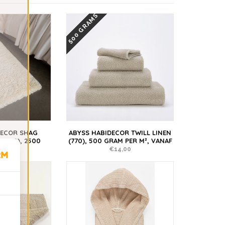
500 GRAMS
DECOR SHAG
ABYSS HABIDECOR TWILL LINEN
 (770), 2500
(770), 500 GRAM PER M², VANAF
ER M²
€14,00
,00