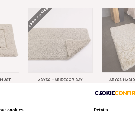
2200 GRAMS
 MUST
ABYSS HABIDECOR BAY
ABYSS HABI
0), 2000
BADMATTEN LINEN (770), 2200
BADMAT LINEN
ANAF
GRAM PER M², VANAF
GRAM P
€155,00
€213
2200 GRAMS
1200 GRAMS
out cookies
Details