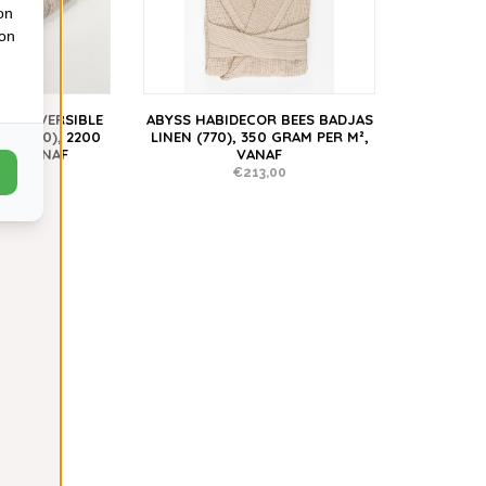
on
ion
OR REVERSIBLE
ABYSS HABIDECOR BEES BADJAS
N (770), 2200
LINEN (770), 350 GRAM PER M²,
M², VANAF
VANAF
,00
€213,00