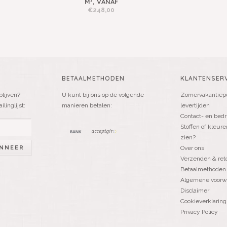
M², VANAF
€248,00
BETAALMETHODEN
KLANTENSERV
blijven?
U kunt bij ons op de volgende
Zomervakantiepe
linglijst:
manieren betalen:
levertijden
Contact- en bedr
Stoffen of kleure
zien?
NNEER
Over ons
Verzenden & ret
Betaalmethoden
Algemene voorw
Disclaimer
Cookieverklaring
Privacy Policy