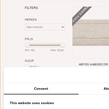
2000 GRAMS
FILTERS
MERKEN
PRIJS
Min: €
0
Max: €
250
KLEUR
ABYSS HABIDECOR
bruin
(9)
BADMATTEN LINEN (77
grijs
(1)
GRAM PER M², V
taupe
€128,00
(5)
2000 GRAMS
zand / beige
(6)
Consent
Ab
MATERIAAL
Giza Egypt. katoen (ELS)
(7)
Giza Egypt. katoen (LS)
(3)
This website uses cookies