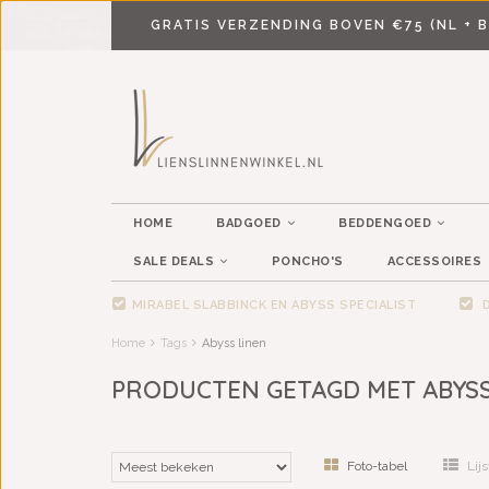
GRATIS VERZENDING BOVEN €75 (NL + B
HOME
BADGOED
BEDDENGOED
SALE DEALS
PONCHO'S
ACCESSOIRES
MIRABEL SLABBINCK EN ABYSS SPECIALIST
D
Home
Tags
Abyss linen
PRODUCTEN GETAGD MET ABYSS
Foto-tabel
Lijs