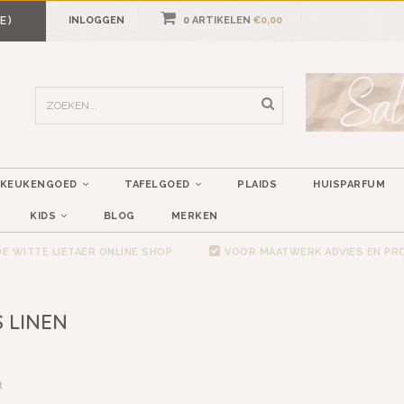
E)
INLOGGEN
0 ARTIKELEN
€0,00
KEUKENGOED
TAFELGOED
PLAIDS
HUISPARFUM
KIDS
BLOG
MERKEN
E WITTE LIETAER ONLINE SHOP
VOOR MAATWERK ADVIES EN P
 LINEN
t