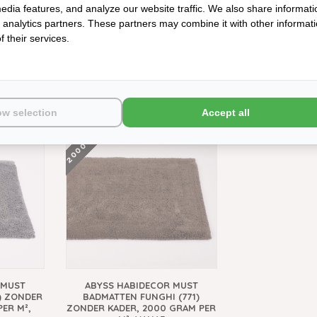
edia features, and analyze our website traffic. We also share informati
d analytics partners. These partners may combine it with other informat
 their services.
 MUST
ABYSS HABIDECOR DOUBLE
ABYSS HABIDEC
71), 2000
BADMATTEN LINEN (770), 1200
BADMATTEN LINE
ANAF
GRAM PER M², VANAF
GRAM PER 
ow selection
Accept all
€85,00
€148
2000 GRAMS
 MUST
ABYSS HABIDECOR MUST
) ZONDER
BADMATTEN FUNGHI (771)
PER M²,
ZONDER KADER, 2000 GRAM PER