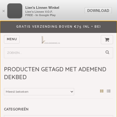
LiensLinnenwinkel.nl
Lien's Linnen Winkel
DOWNLOAD
DOWNLOAD
×
×
Lien's Linnen V.O.F.
Lien's Linnen V.O.F.
FREE - In Google Play
FREE - In Google Play
GRATIS VERZENDING BOVEN €75 (NL + BE)
MENU
PRODUCTEN GETAGD MET ADEMEND
DEKBED
CATEGORIEËN