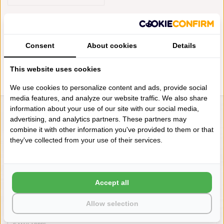
TEXELER 4-SEIZOENEN
TEXELER WONDERWOOL CARE
DEKBED, 100% LAMSWOL,
VANAF
Consent
About cookies
Details
€298,00
This website uses cookies
We use cookies to personalize content and ads, provide social
media features, and analyze our website traffic. We also share
information about your use of our site with our social media,
LIENSLINNENWINKEL.NL
advertising, and analytics partners. These partners may
combine it with other information you've provided to them or that
VRAGEN? BEL DAN
they've collected from your use of their services.
+31 (0) 575 511817
NIEUWSBRIEF
Accept all
Wilt u op de hoogte blijven?
Allow selection
Word lid van onze mailinglijst: