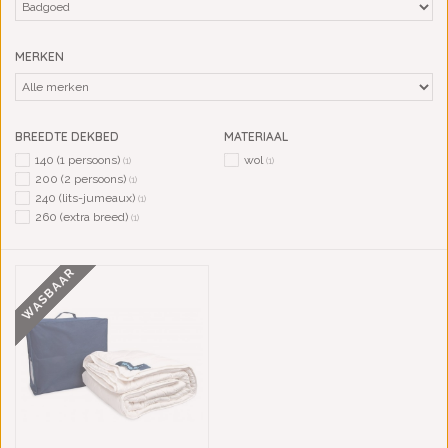
MERKEN
BREEDTE DEKBED
MATERIAAL
140 (1 persoons)
wol
(1)
(1)
200 (2 persoons)
(1)
240 (lits-jumeaux)
(1)
260 (extra breed)
(1)
WASBAAR