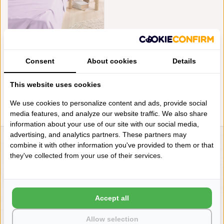
DE WITTE LIETAER LAKENSET
OLIVIA LILA 200 TC, VANAF
Consent
About cookies
Details
€79,95
€39,98
This website uses cookies
We use cookies to personalize content and ads, provide social
media features, and analyze our website traffic. We also share
information about your use of our site with our social media,
advertising, and analytics partners. These partners may
combine it with other information you've provided to them or that
LIENSLINNENWINKEL.NL
they've collected from your use of their services.
VRAGEN? BEL DAN
+31 (0) 575 511817
Accept all
NIEUWSBRIEF
Allow selection
Wilt u op de hoogte blijven?