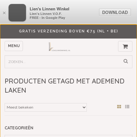
LiensLinnenwinkel.nl
Lien's Linnen Winkel
DOWNLOAD
DOWNLOAD
×
×
Lien's Linnen V.O.F.
Lien's Linnen V.O.F.
FREE - In Google Play
FREE - In Google Play
GRATIS VERZENDING BOVEN €75 (NL + BE)
MENU
PRODUCTEN GETAGD MET ADEMEND
LAKEN
CATEGORIEËN