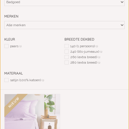
MERKEN
KLEUR
BREEDTE DEKBED
paars
140 (1 persoons)
(1)
(1)
240 (lits-jumeaux)
(1)
260 (extra breed)
(1)
280 (extra breed)
(1)
MATERIAAL
satijn (100% katoen)
(1)
NIEUW