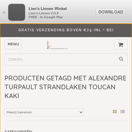
LiensLinnenwinkel.nl
Lien's Linnen Winkel
DOWNLOAD
DOWNLOAD
×
×
Lien's Linnen V.O.F.
Lien's Linnen V.O.F.
FREE - In Google Play
FREE - In Google Play
GRATIS VERZENDING BOVEN €75 (NL + BE)
MENU
PRODUCTEN GETAGD MET ALEXANDRE
TURPAULT STRANDLAKEN TOUCAN
KAKI