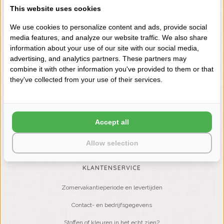
This website uses cookies
VRAGEN? BEL DAN
+31 (0) 575 511817
We use cookies to personalize content and ads, provide social
media features, and analyze our website traffic. We also share
information about your use of our site with our social media,
NIEUWSBRIEF
advertising, and analytics partners. These partners may
combine it with other information you've provided to them or that
Wilt u op de hoogte blijven?
they've collected from your use of their services.
Word lid van onze mailinglijst:
Accept all
ABONNEER
Allow selection
KLANTENSERVICE
Zomervakantieperiode en levertijden
Contact- en bedrijfsgegevens
Stoffen of kleuren in het echt zien?