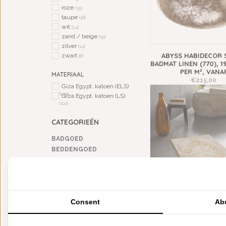
roze
(35)
taupe
(18)
wit
(14)
zand / beige
(19)
zilver
(14)
ABYSS HABIDECOR 
zwart
(8)
BADMAT LINEN (770), 
PER M², VANA
MATERIAAL
€215,00
Giza Egypt. katoen (ELS)
(149)
Giza Egypt. katoen (LS)
(102)
CATEGORIEËN
BADGOED
BEDDENGOED
KEUKENGOED
TAFELGOED
PLAIDS
HUISPARFUM
Consent
Ab
SIERKUSSENS
ABYSS HABIDECOR GAY
(714), 1900 GRAM 
CADEAUS
€325,00
SALE DEALS