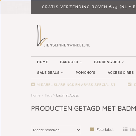
GRATIS VERZENDING BOVEN €75 (NL + B
HOME
BADGOED
BEDDENGOED
SALE DEALS
PONCHO'S
ACCESSOIRES
MIRABEL SLABBINCK EN ABYSS SPECIALIST
D
Home
Tags
badmat Abyss
PRODUCTEN GETAGD MET BADM
Foto-tabel
Lijs