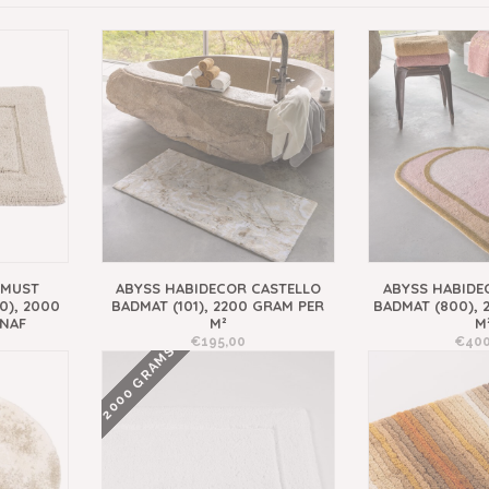
 MUST
ABYSS HABIDECOR CASTELLO
ABYSS HABIDE
0), 2000
BADMAT (101), 2200 GRAM PER
BADMAT (800), 
ANAF
M²
M
€195,00
€400
2000 GRAMS