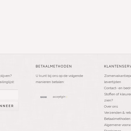
BETAALMETHODEN
KLANTENSERV
blijven?
U kunt bij ons op de volgende
Zomervakantiepe
linglijst:
manieren betalen:
levertijden
Contact- en bedr
Stoffen of kleure
zien?
NNEER
Over ons
Verzenden & ret
Betaalmethoden
Algemene voorw
Disclaimer