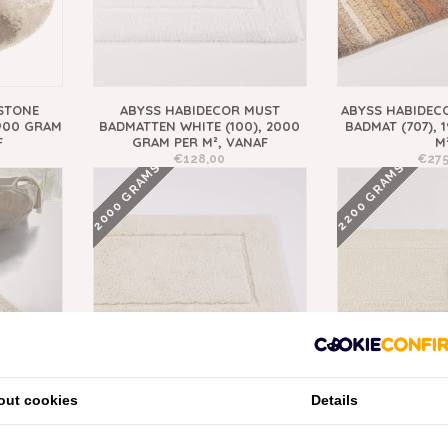
STONE
ABYSS HABIDECOR MUST
ABYSS HABIDEC
1900 GRAM
BADMATTEN WHITE (100), 2000
BADMAT (707), 
F
GRAM PER M², VANAF
M
€128,00
€275
2000 GRAMS
2200 GRAMS
out cookies
Details
A BADMAT
ABYSS HABIDECOR MUST
ABYSS HABIDEC
PER M²
BADMATTEN ECRU (101), 2000
BADMATTEN ECR
GRAM PER M², VANAF
GRAM PER 