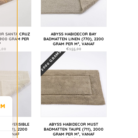
OR SANTA CRUZ
ABYSS HABIDECOR BAY
1900 GRAM PER
BADMATTEN LINEN (770), 2200
²
GRAM PER M², VANAF
,00
€155,00
2000 GRAMS
OR REVERSIBLE
ABYSS HABIDECOR MUST
U (101), 2200
BADMATTEN TAUPE (711), 2000
M², VANAF
GRAM PER M², VANAF