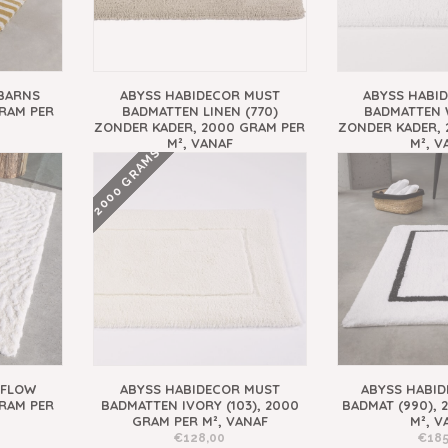
BARNS
ABYSS HABIDECOR MUST
ABYSS HABI
GRAM PER
BADMATTEN LINEN (770)
BADMATTEN W
ZONDER KADER, 2000 GRAM PER
ZONDER KADER, 
M², VANAF
M², V
2000 GRAMS
€248,00
€248
 FLOW
ABYSS HABIDECOR MUST
ABYSS HABID
GRAM PER
BADMATTEN IVORY (103), 2000
BADMAT (990), 
GRAM PER M², VANAF
M², V
€128,00
€185