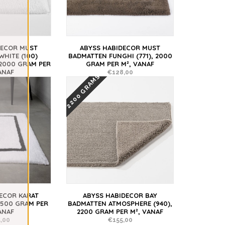
DECOR MUST
ABYSS HABIDECOR MUST
HITE (100)
BADMATTEN FUNGHI (771), 2000
2000 GRAM PER
GRAM PER M², VANAF
ANAF
€128,00
2200 GRAMS
,00
ECOR KARAT
ABYSS HABIDECOR BAY
2500 GRAM PER
BADMATTEN ATMOSPHERE (940),
ANAF
2200 GRAM PER M², VANAF
,00
€155,00