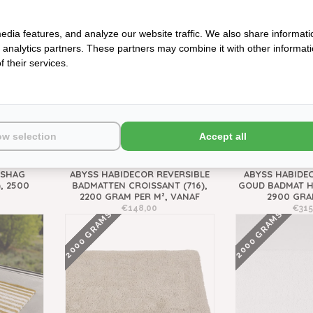
€128,00
€148
2200 GRAMS
NIEUW
edia features, and analyze our website traffic. We also share informati
d analytics partners. These partners may combine it with other informat
 their services.
ow selection
Accept all
 SHAG
ABYSS HABIDECOR REVERSIBLE
ABYSS HABIDE
, 2500
BADMATTEN CROISSANT (716),
GOUD BADMAT HE
2200 GRAM PER M², VANAF
2900 GRA
€148,00
€315
2000 GRAMS
2000 GRAMS