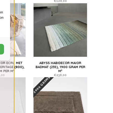
,00
€128,00
on
ion
COR ECRU MET
ABYSS HABIDECOR MAIOR
RITAGE (800),
BADMAT (235), 1900 GRAM PER
M PER M²
M²
,00
€238,00
2000 GRAMS