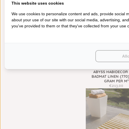
This website uses cookies
PONCHO'S
ACCESSOIRES
We use cookies to personalize content and ads, provide social m
KIDS
about your use of our site with our social media, advertising, an
you've provided to them or that they've collected from your use of
RECENT BEKEKEN
Wissen
All
ABYSS HABIDECOR
BADMAT LINEN (770)
GRAM PER M²
€213,00