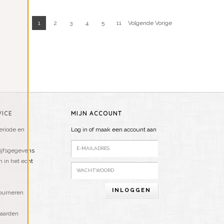
1
2
3
4
5
11
Volgende Vorige
ICE
MIJN ACCOUNT
riode en
Log in of maak een account aan
ijfsgegevens
n in het echt
INLOGGEN
ourneren
aarden