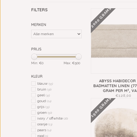
2000 GRAMS
FILTERS
MERKEN
PRIJS
Min: €
0
Max: €
500
KLEUR
ABYSS HABIDECOR
blauw
(55)
BADMATTEN LINEN (77
bruin
(30)
GRAM PER M², V
geel
€128,00
(35)
1900 GRAMS
goud
(24)
grijs
(35)
groen
(50)
ivory / offwhite
(26)
oranje
(13)
paars
(14)
rood
(5)