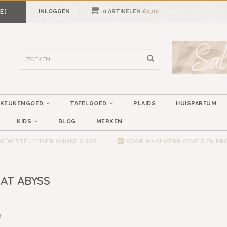
E)
INLOGGEN
0 ARTIKELEN
€0,00
KEUKENGOED
TAFELGOED
PLAIDS
HUISPARFUM
KIDS
BLOG
MERKEN
E WITTE LIETAER ONLINE SHOP
VOOR MAATWERK ADVIES EN P
AT ABYSS
t