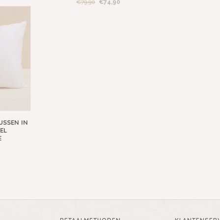
€79,90
€74,90
USSEN IN
EL
E