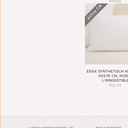
€67,95
50X75 CM
ESSIX SYNTHETISCH K
50X75 CM, MOD
L'IRRESISTIBL
€51,00