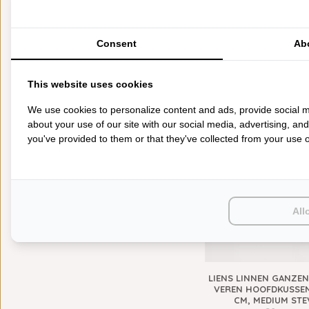
KEUKENGOED
TAFELGOED
PLAIDS
Consent
Ab
HUISPARFUM
SIERKUSSENS
GILDER ZEN HOOFDK
CADEAUS
This website uses cookies
MEDIUM
SALE DEALS
€59,95
We use cookies to personalize content and ads, provide social m
PONCHO'S
AANRADER
about your use of our site with our social media, advertising, an
ACCESSOIRES
you've provided to them or that they've collected from your use of
KIDS
RECENT BEKEKEN
Wissen
All
LIENS LINNEN GANZE
VEREN HOOFDKUSSE
CM, MEDIUM STE