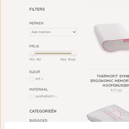
FILTERS
MERKEN
PRIJS
Min: €
0
Max: €
150
KLEUR
THERMOFIT SYMB
wit
(5)
ERGONOMIC MEMOR
HOOFDKUSSE
MATERIAAL
€77,95
synthetisch
(1)
CATEGORIEËN
BADGOED
BEDDENGOED