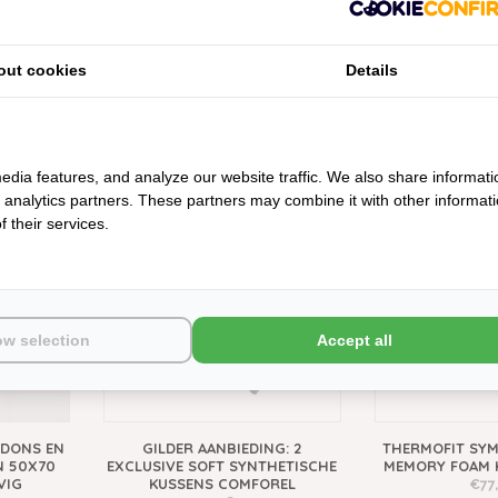
out cookies
Details
USSEN,
GILDER EXCLUSIVE SOFT
GILDER ZEN H
COMFOREL HOOFDKUSSEN
EXTRA
€39,95
€59
edia features, and analyze our website traffic. We also share informati
KORTING
d analytics partners. These partners may combine it with other informat
 their services.
ow selection
Accept all
NDONS EN
GILDER AANBIEDING: 2
THERMOFIT SYM
N 50X70
EXCLUSIVE SOFT SYNTHETISCHE
MEMORY FOAM 
VIG
KUSSENS COMFOREL
€77