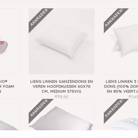
AANRADER!
AANRADER
IO®
LIENS LINNEN GANZENDONS EN
LIENS LINNEN 3
Y FOAM
VEREN HOOFDKUSSEN 60X70
DONS (100% DON
N
CM, MEDIUM STEVIG
EN 85% VEERTJ
€69,95
€149
AANRADER!
AANRADER