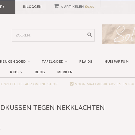
E)
INLOGGEN
0 ARTIKELEN
€0,00
KEUKENGOED
TAFELGOED
PLAIDS
HUISPARFUM
KIDS
BLOG
MERKEN
E WITTE LIETAER ONLINE SHOP
VOOR MAATWERK ADVIES EN P
FDKUSSEN TEGEN NEKKLACHTEN
t