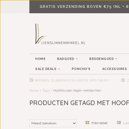
GRATIS VERZENDING BOVEN €75 (NL + B
HOME
BADGOED
BEDDENGOED
SALE DEALS
PONCHO'S
ACCESSOIRES
MIRABEL SLABBINCK EN ABYSS SPECIALIST
D
Home
Tags
Hoofdkussen tegen nekklachten
PRODUCTEN GETAGD MET HOO
Foto-tabel
Lijs