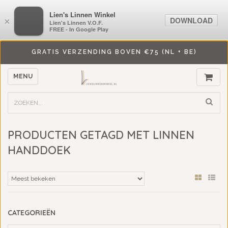
LiensLinnenwinkel.nl
Lien's Linnen Winkel
DOWNLOAD
DOWNLOAD
×
×
Lien's Linnen V.O.F.
Lien's Linnen V.O.F.
FREE - In Google Play
FREE - In Google Play
GRATIS VERZENDING BOVEN €75 (NL + BE)
MENU
PRODUCTEN GETAGD MET LINNEN
HANDDOEK
CATEGORIEËN