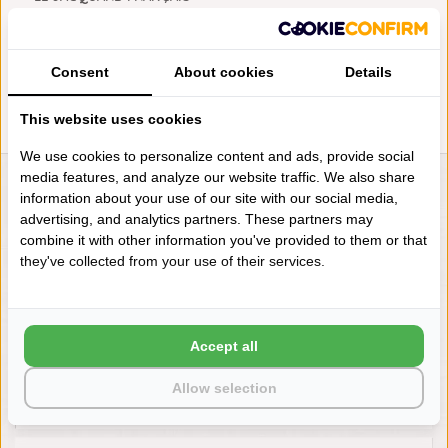
100% LINNEN BADGOED LULA
SAND - SABLE
€17,00
Consent
About cookies
Details
This website uses cookies
We use cookies to personalize content and ads, provide social
media features, and analyze our website traffic. We also share
LIENSLINNENWINKEL.NL
information about your use of our site with our social media,
advertising, and analytics partners. These partners may
VRAGEN? BEL DAN
combine it with other information you've provided to them or that
+31 (0) 575 511817
they've collected from your use of their services.
NIEUWSBRIEF
Accept all
Wilt u op de hoogte blijven?
Word lid van onze mailinglijst:
Allow selection