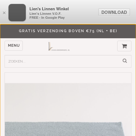
LiensLinnenwinkel.nl
Lien's Linnen Winkel
DOWNLOAD
DOWNLOAD
×
×
Lien's Linnen V.O.F.
Lien's Linnen V.O.F.
FREE - In Google Play
FREE - In Google Play
GRATIS VERZENDING BOVEN €75 (NL + BE)
MENU