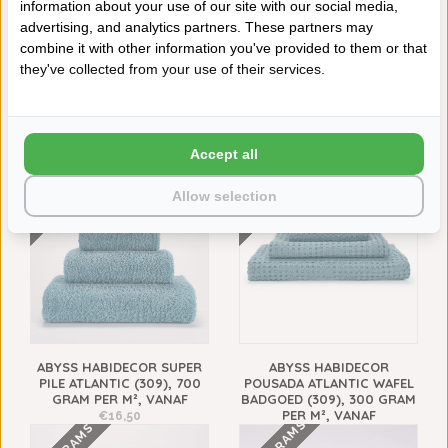
information about your use of our site with our social media,
advertising, and analytics partners. These partners may
Neem contact op over dit product
combine it with other information you've provided to them or that
Aan verlanglijst toevoegen
they've collected from your use of their services.
Toevoegen aan vergelijking
Afdrukken
VAAK SAMEN GEKOCHT
Accept all
700 GRAMS
WAFEL
Allow selection
ABYSS HABIDECOR SUPER
ABYSS HABIDECOR
PILE ATLANTIC (309), 700
POUSADA ATLANTIC WAFEL
GRAM PER M², VANAF
BADGOED (309), 300 GRAM
PER M², VANAF
€16,50
€14,00