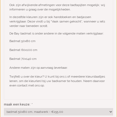
Ook zijn afwijkende afmetingen voor deze badtapijten mogelijk; wij
informeren u graag over de mogelijkheden.
In dezelfde kleuren zijn er ook handdoeken en badjassen
verkrijgbaar. Deze vindt u bij “Vaak samen gekocht”, wanneer u iets
verder naar beneden scrolt.
De Bay badmat is onder andere in de volgende maten verkrijgbaar:
Badmat 50x80 cm
Badmat 60x100 cm
Badmat 70x140 cm
Andere maten zijn op aanvraag leverbaar.
Twijfelt u over de kleur? U kunt bij ons 1 of meerdere kleurstaaltjes
lenen, om de kleur(en) bij uw badkamer te houden. Neem daarvoor
even contact met ons op.
maak een keuze:
*