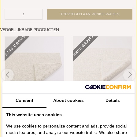
TOEVOEGEN AAN WINKELWAGEN
VERGELIJKBARE PRODUCTEN
2200 GRAMS
2200 GRAMS
Consent
About cookies
Details
ABYSS HABIDECOR BAY
ABYSS HABIDECOR BAY
BADMATTEN ECRU (1...
BADMATTEN IVORY (...
€155,00
€155,00
This website uses cookies
We use cookies to personalize content and ads, provide social
media features, and analyze our website traffic. We also share
Schrijf je eigen review