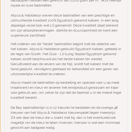
badtapijten hebben een gewicht van 2200 gram per m²; echt heerlijk
royale en luxe badmatten.
Abyss & Habidecor weven deze badmatten van een prachtige en
uitmuntende kwaliteit 100% Egyptisch gekamd katoen, in een lang
stapelige vezel (ook wel LS genoemd). Deze kwaliteit staat bekend
om zijn absorptievermogen, sterkte en duurzaamheid en kent een
superieure zachtheid.
Het creëren van de "beste" badmatten begint met de selectie van
het katoen. Abyss & Habidecor gebruikt Egyptisch katoen, geteeld in
de regio van Gizeh. Het Giza - LS (Long Staple) Egyptisch gekamd
katoen wordt beschouwd als het beste katoen ter wereld.
Gecultiveerd aan de oevers van de Nijl, wordt het katoen met de
hand geplukt, vervolgens gedraaid en behandeld om een garen van
uitzonderlijke kwaliteit te creëren.
Abyss maakt de badmatten op bestelling en speciaal voor u op maat
(maatwerk) en kleur en leveren het eindproduct gewassen en klaar
voor gebruik aan, om zeker te zijn dat de badmat u in de meest hoge
kwaliteit bereikt.
De Bay badmattenlijn is in 12 kleuren te bestellen en de overige 48
kleuren van het Abyss & Habidecor kleurenpalet tegen meerprijs.
Zit ook daar de kleur die u zoekt niet bij, dan is het eventueel ook
mogelijk om de kleur te laten inverven; hiervoor is wel een minimaal
gewicht aan badgoed nodig.