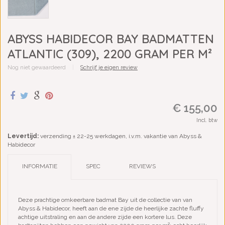
ABYSS HABIDECOR BAY BADMATTEN
ATLANTIC (309), 2200 GRAM PER M²
Nog niet gewaardeerd
|
Schrijf je eigen review
€ 155,00
Incl. btw
Levertijd:
verzending ± 22-25 werkdagen, i.v.m. vakantie van Abyss &
Habidecor
INFORMATIE
SPEC
REVIEWS
Deze prachtige omkeerbare badmat
Bay uit de collectie van van
Abyss & Habidecor, heeft aan de ene zijde de heerlijke zachte fluffy
achtige uitstraling en aan de andere zijde een kortere lus.
Deze