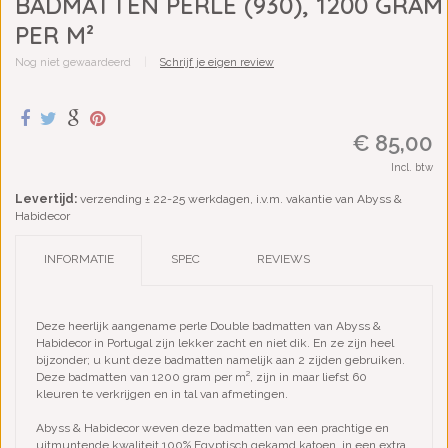
BADMATTEN PERLE (930), 1200 GRAM
PER M²
Nog niet gewaardeerd
|
Schrijf je eigen review
€ 85,00
Incl. btw
Levertijd:
verzending ± 22-25 werkdagen, i.v.m. vakantie van Abyss &
Habidecor
INFORMATIE
SPEC
REVIEWS
Deze heerlijk aangename perle Double badmatten van Abyss &
Habidecor in Portugal zijn lekker zacht en niet dik. En ze zijn heel
bijzonder; u kunt deze badmatten namelijk aan 2 zijden gebruiken.
Deze badmatten van 1200 gram per m², zijn in maar liefst 60
kleuren te verkrijgen en in tal van afmetingen.
Abyss & Habidecor weven deze badmatten van een prachtige en
uitmuntende kwaliteit 100% Egyptisch gekamd katoen, in een extra