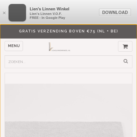
LiensLinnenwinkel.nl
Lien's Linnen Winkel
DOWNLOAD
DOWNLOAD
×
×
Lien's Linnen V.O.F.
Lien's Linnen V.O.F.
FREE - In Google Play
FREE - In Google Play
GRATIS VERZENDING BOVEN €75 (NL + BE)
MENU