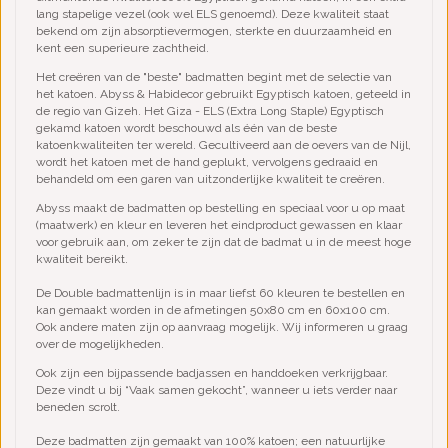
lang stapelige vezel (ook wel ELS genoemd). Deze kwaliteit staat
bekend om zijn absorptievermogen, sterkte en duurzaamheid en
kent een superieure zachtheid.
Het creëren van de "beste" badmatten begint met de selectie van
het katoen. Abyss & Habidecor gebruikt Egyptisch katoen, geteeld in
de regio van Gizeh. Het Giza - ELS (Extra Long Staple) Egyptisch
gekamd katoen wordt beschouwd als één van de beste
katoenkwaliteiten ter wereld. Gecultiveerd aan de oevers van de Nijl,
wordt het katoen met de hand geplukt, vervolgens gedraaid en
behandeld om een garen van uitzonderlijke kwaliteit te creëren.
Abyss maakt de badmatten op bestelling en speciaal voor u op maat
(maatwerk) en kleur en leveren het eindproduct gewassen en klaar
voor gebruik aan, om zeker te zijn dat de badmat u in de meest hoge
kwaliteit bereikt.
De Double badmattenlijn is in maar liefst 60 kleuren te bestellen en
kan gemaakt worden in de afmetingen 50x80 cm en 60x100 cm.
Ook andere maten zijn op aanvraag mogelijk. Wij informeren u graag
over de mogelijkheden.
Ook zijn een bijpassende badjassen en handdoeken verkrijgbaar.
Deze vindt u bij “Vaak samen gekocht”, wanneer u iets verder naar
beneden scrolt.
Deze badmatten zijn gemaakt van 100% katoen; een natuurlijke