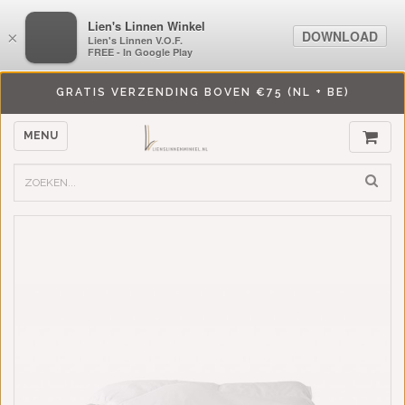
LiensLinnenwinkel.nl
Lien's Linnen Winkel
DOWNLOAD
DOWNLOAD
×
×
Lien's Linnen V.O.F.
Lien's Linnen V.O.F.
FREE - In Google Play
FREE - In Google Play
GRATIS VERZENDING BOVEN €75 (NL + BE)
MENU