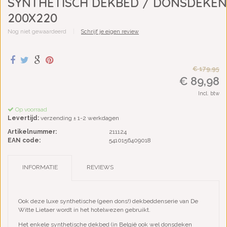
SYNTHETISCH DEKBED / DONSDEKEN
200X220
Nog niet gewaardeerd
|
Schrijf je eigen review
€ 179,95
€ 89,98
Incl. btw
Op voorraad
Levertijd:
verzending ± 1-2 werkdagen
Artikelnummer:
211124
EAN code:
5410156409018
INFORMATIE
REVIEWS
Ook deze luxe synthetische (geen dons!) dekbeddenserie van De
Witte Lietaer wordt in het hotelwezen gebruikt.
Het enkele synthetische dekbed (in België ook wel donsdeken