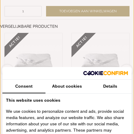
TOEVOEGEN AAN WINKELWAGEN
VERGELIJKBARE PRODUCTEN
ACTIE!
ACTIE!
Consent
About cookies
Details
DE WITTE LIETAER DREAM
DE WITTE LIETAER DREAM
This website uses cookies
ENKEL SYNTHETI...
ENKEL SYNTHETI...
€199,95
€99,98
€139,95
€69,98
We use cookies to personalize content and ads, provide social
media features, and analyze our website traffic. We also share
information about your use of our site with our social media,
advertising, and analytics partners. These partners may
Schrijf je eigen review