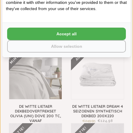
combine it with other information you've provided to them or that
Neem contact op over dit product
they've collected from your use of their services.
Aan verlanglijst toevoegen
Toevoegen aan vergelijking
Afdrukken
Accept all
VAAK SAMEN GEKOCHT
Allow selection
MINUS 50%
ACTIE!
DE WITTE LIETAER
DE WITTE LIETAER DREAM 4
DEKBEDOVERTREKSET
SEIZOENEN SYNTHETISCH
OLIVIA (UNI) DOVE 200 TC,
DEKBED 200X220
VANAF
€249,95
€124,98
€79,95
€39,98
ACTIE!
ACTIE!