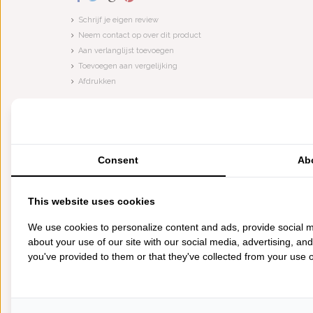
Schrijf je eigen review
Neem contact op over dit product
Aan verlanglijst toevoegen
Toevoegen aan vergelijking
Afdrukken
VERGELIJKBARE PRODUCTEN
MINUS 50%
MINUS 50%
Consent
Ab
This website uses cookies
We use cookies to personalize content and ads, provide social m
about your use of our site with our social media, advertising, an
you've provided to them or that they've collected from your use of
TAER
DE WITTE LIETAER
DE WITTE 
IVIA ...
KUSSENSLOPEN OLIVIA ...
KUSSENSLOPEN