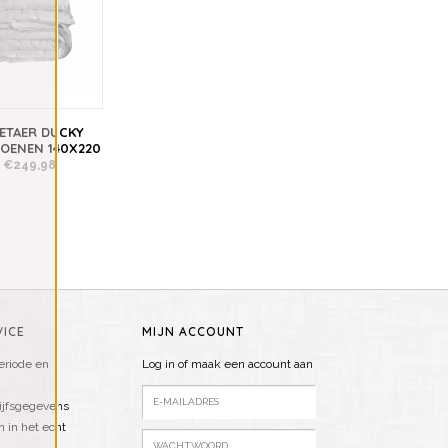
IETAER DUCKY
ZOENEN 140X220
€249,98
ICE
MIJN ACCOUNT
riode en
Log in of maak een account aan
ijfsgegevens
n in het echt