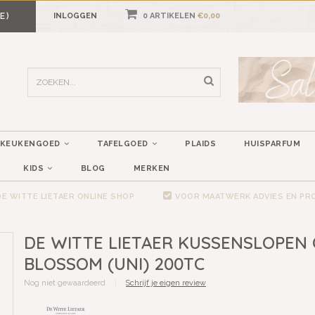
E)
INLOGGEN
0 ARTIKELEN
€0,00
KEUKENGOED
TAFELGOED
PLAIDS
HUISPARFUM
KIDS
BLOG
MERKEN
E WITTE LIETAER ONLINE SHOP
VOOR MAATWERK ADVIES EN P
DE WITTE LIETAER KUSSENSLOPEN 
BLOSSOM (UNI) 200TC
Nog niet gewaardeerd
|
Schrijf je eigen review