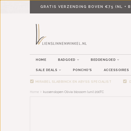
GRATIS VERZENDING BOVEN €75 (NL + B
HOME
BADGOED
BEDDENGOED
SALE DEALS
PONCHO'S
ACCESSOIRES
MIRABEL SLABBINCK EN ABYSS SPECIALIST
D
Home
kussenslopen Olivia blossom (uni) 200TC