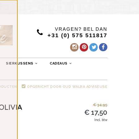
VRAGEN? BEL DAN
+31 (0) 575 511817
SIERKUSSENS
CADEAUS
RODUCTEN
OPGERICHT DOOR OUD WALRA ADVISEUSE
OLIVIA
€ 34,95
€ 17,50
Incl. btw