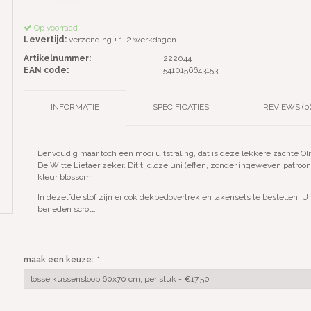
Op voorraad
Levertijd:
verzending ± 1-2 werkdagen
Artikelnummer:
222044
EAN code:
5410156643153
INFORMATIE
SPECIFICATIES
REVIEWS (0
Eenvoudig maar toch een mooi uitstraling, dat is deze lekkere zachte
De Witte Lietaer zeker. Dit tijdloze uni (effen, zonder ingeweven patroo
kleur blossom.
In dezelfde stof zijn er ook dekbedovertrek en lakensets te bestellen. U 
beneden scrolt.
maak een keuze:
*