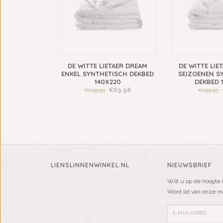
DE WITTE LIETAER DREAM
DE WITTE LIE
ENKEL SYNTHETISCH DEKBED
SEIZOENEN S
140X220
DEKBED 
€139,95
€69,98
€199,95
LIENSLINNENWINKEL.NL
NIEUWSBRIEF
Wilt u op de hoogte 
Word lid van onze mai