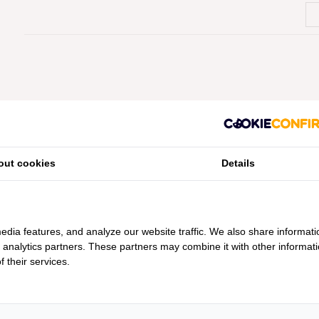
MINUS 50%
MINUS 50%
out cookies
Details
edia features, and analyze our website traffic. We also share informati
d analytics partners. These partners may combine it with other informat
 their services.
LIETAER
DE WITTE LIETAER
DE WIT
 OLIVIA ...
KUSSENSLOPEN OLIVIA ...
KUSSENSLOP