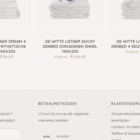
TAER DREAM 4
DE WITTE LIETAER DUCKY
DE WITTE L
YNTHETISCHE
DEKBED DONSDEKEN ENKEL
DEKBED 4 SEI
140X220
140X220
€499,95
€99,98
€399,95
€199,98
BETAALMETHODEN
KLANTENSERV
blijven?
U kunt bij ons op de volgende
Zomervakantiepe
linglijst:
manieren betalen:
levertijden
Contact- en bedr
Stoffen of kleure
zien?