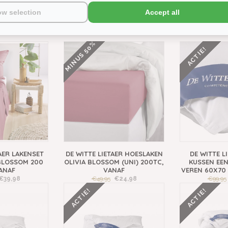
17,50
€34,95
€17,50
€34,9
ow selection
Accept all
MINUS 50%
ACTIE!
AER LAKENSET
DE WITTE LIETAER HOESLAKEN
DE WITTE L
BLOSSOM 200
OLIVIA BLOSSOM (UNI) 200TC,
KUSSEN EE
ANAF
VANAF
VEREN 60X70
€39,98
€49,95
€24,98
€99,95
ACTIE!
ACTIE!