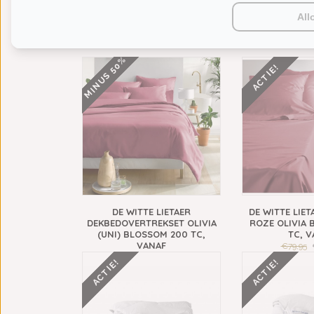
50
€34,95
€17,50
€34,95
€
All
VAAK SAMEN GEKOCHT
MINUS 50%
ACTIE!
DE WITTE LIETAER
DE WITTE LIET
DEKBEDOVERTREKSET OLIVIA
ROZE OLIVIA 
(UNI) BLOSSOM 200 TC,
TC, V
VANAF
€79,95
€79,95
€39,98
ACTIE!
ACTIE!