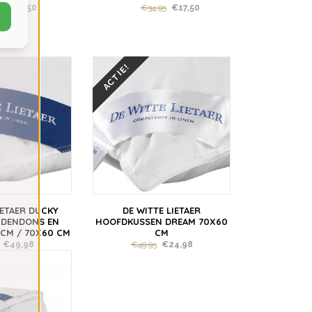
5
€17,50
€34,95
€17,50
€3
ACTIE!
IETAER DUCKY
DE WITTE LIETAER
NDENDONS EN
HOOFDKUSSEN DREAM 70X60
 CM / 70X60 CM
CM
€49,98
€49,95
€24,98