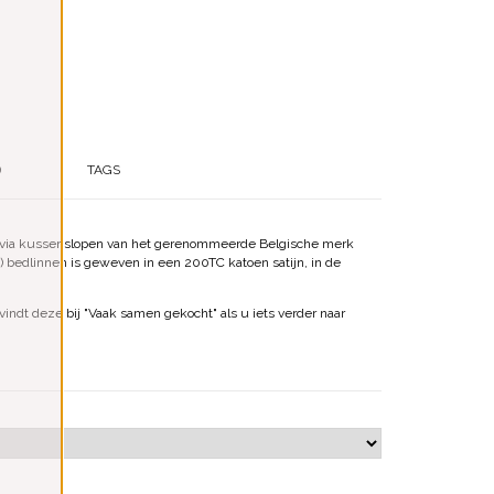
)
TAGS
 Olivia kussenslopen van het gerenommeerde Belgische merk
n) bedlinnen is geweven in een 200TC katoen satijn, in de
vindt deze bij "Vaak samen gekocht" als u iets verder naar